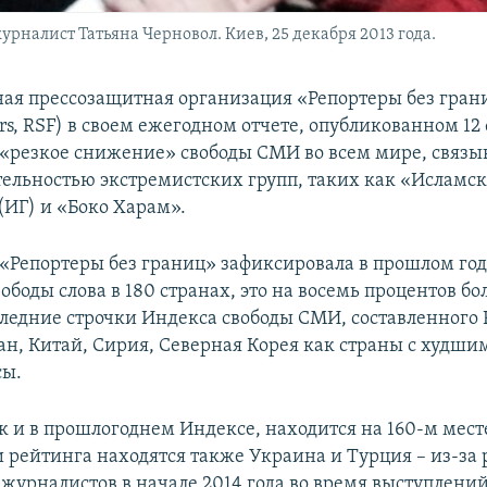
налист Татьяна Черновол. Киев, 25 декабря 2013 года.
я прессозащитная организация «Репортеры без грани
rs, RSF) в своем ежегодном отчете, опубликованном 12
 «резкое снижение» свободы СМИ во всем мире, связыв
ятельностью экстремистских групп, таких как «Исламс
(ИГ) и «Боко Харам».
«Репортеры без границ» зафиксировала в прошлом году
боды слова в 180 странах, это на восемь процентов бо
следние строчки Индекса свободы СМИ, составленного 
н, Китай, Сирия, Северная Корея как страны с худши
сы.
к и в прошлогоднем Индексе, находится на 160-м мест
 рейтинга находятся также Украина и Турция – из-за
 журналистов в начале 2014 года во время выступлени