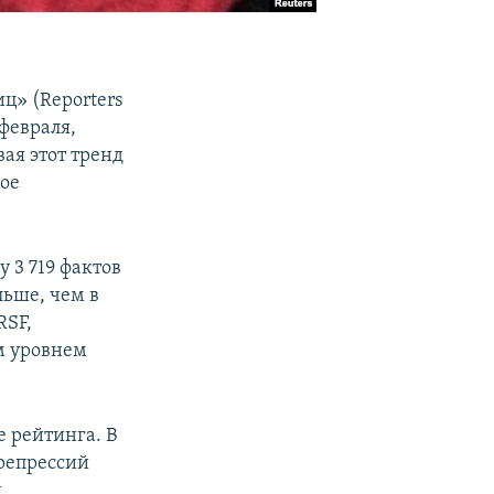
ц» (Reporters
 февраля,
ая этот тренд
кое
 3 719 фактов
льше, чем в
RSF,
м уровнем
е рейтинга. В
 репрессий
й