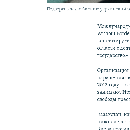
Подвергшаяся избиению украинский жур
Международна
Without Borde
констатирует
отчасти с де
государство» 
Организация 
нарушения сво
2013 году. По
занимают Ира
свободы прес
Казахстан, ка
нижней части
Киева против