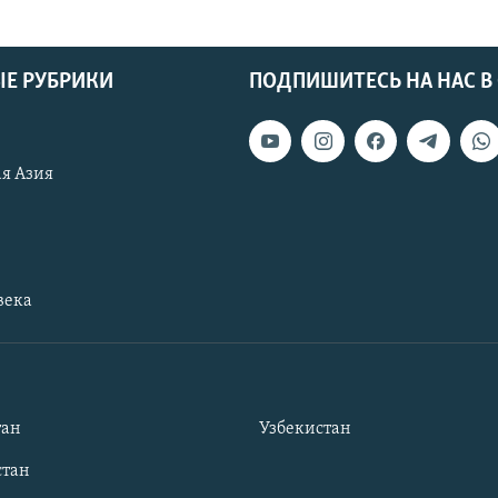
Е РУБРИКИ
ПОДПИШИТЕСЬ НА НАС В
я Азия
века
тан
Узбекистан
тан