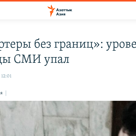
ртеры без границ»: уров
ды СМИ упал
 12:01
ся