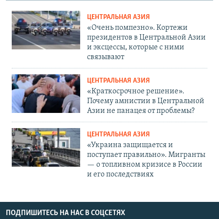
ЦЕНТРАЛЬНАЯ АЗИЯ
«Очень помпезно». Кортежи
президентов в Центральной Азии
и эксцессы, которые с ними
связывают
ЦЕНТРАЛЬНАЯ АЗИЯ
«Краткосрочное решение».
Почему амнистии в Центральной
Азии не панацея от проблемы?
ЦЕНТРАЛЬНАЯ АЗИЯ
«Украина защищается и
поступает правильно». Мигранты
— о топливном кризисе в России
и его последствиях
ПОДПИШИТЕСЬ НА НАС В СОЦСЕТЯХ