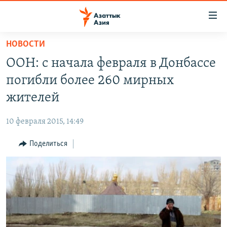
Доступность
ссылок
Вернуться
НОВОСТИ
к
ЦЕНТРАЛЬНАЯ АЗИЯ
ООН: с начала февраля в Донбассе
основному
НОВОСТИ
КАЗАХСТАН
содержанию
погибли более 260 мирных
ВОЙНА В УКРАИНЕ
Вернутся
КЫРГЫЗСТАН
жителей
к
НА ДРУГИХ ЯЗЫКАХ
УЗБЕКИСТАН
главной
10 февраля 2015, 14:49
ТАДЖИКИСТАН
ҚАЗАҚША
навигации
ПОДПИШИТЕСЬ НА НАС В СОЦСЕТЯХ
Вернутся
Поделиться
КЫРГЫЗЧА
к
ЎЗБЕКЧА
поиску
ТОҶИКӢ
Все сайты РСЕ/РС
TÜRKMENÇE