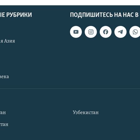
Е РУБРИКИ
ПОДПИШИТЕСЬ НА НАС В
я Азия
века
тан
Узбекистан
тан