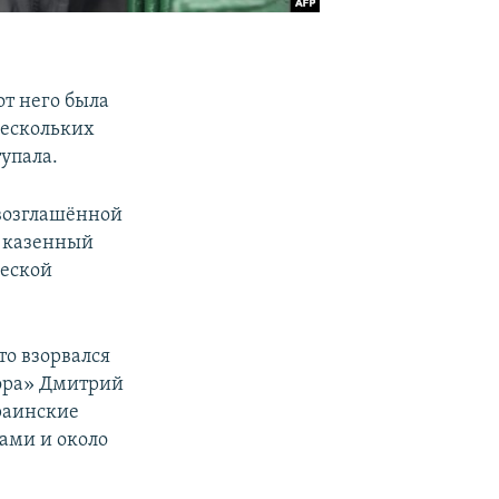
от него была
нескольких
упала.
овозглашённой
й казенный
ческой
то взорвался
тора» Дмитрий
раинские
ами и около