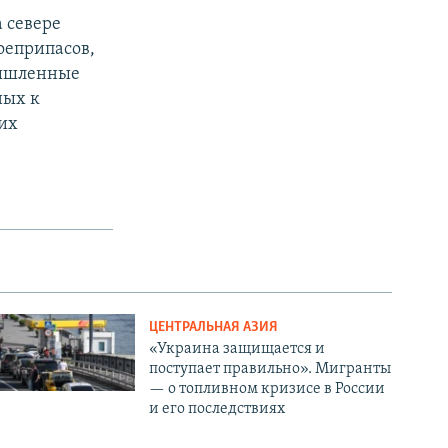
а севере
оеприпасов,
мышленные
ных к
их
ЦЕНТРАЛЬНАЯ АЗИЯ
«Украина защищается и
поступает правильно». Мигранты
— о топливном кризисе в России
и его последствиях