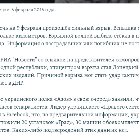
ке. 5 февраля 2015 года.
ночь на 9 февраля произошёл сильный взрыв. Вспышка 
колько километров. Взрывной волной выбило стёкла в 
да. Информация о пострадавших или погибших не пост
 РИА "Новости" со ссылкой на представителей самопр
одной республики, эпицентром взрыва стал Донецки
ских изделий. Причиной взрыва мог стать удар такти
ют в ДНР.
е украинского полка «Азов» в свою очередь заявили, ч
пасов сепаратистов. Лидер украинского «Правого сек
 в Facebook, что, по предварительной информации, ук
тожили 20 установок «Град», 30 машин с боекомплект
стов. Каких-либо подтверждений этих данных нет.