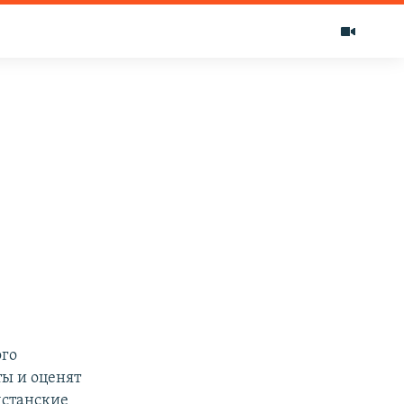
ого
ы и оценят
хстанские