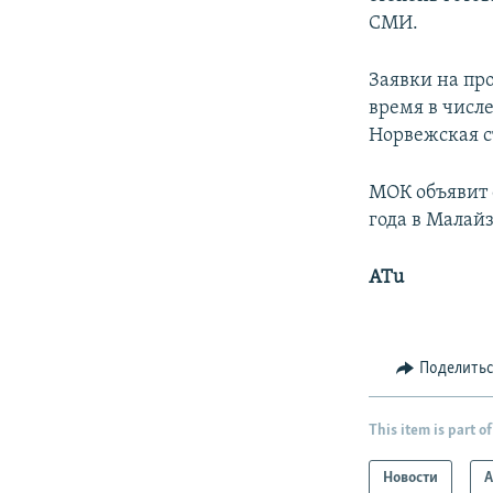
СМИ.
Заявки на пр
время в числ
Норвежская ст
МОК объявит 
года в Малай
ATu
Поделить
This item is part of
Новости
А