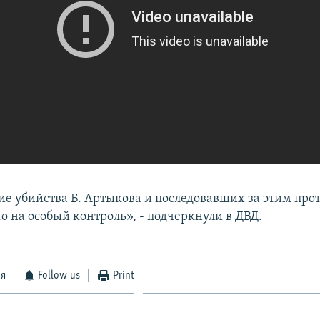
ие убийства Б. Артыкова и последовавших за этим пр
о на особый контроль», - подчеркнули в ДВД.
ся
Follow us
Print