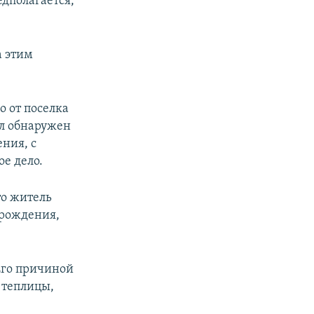
едполагается,
а этим
о от поселка
л обнаружен
ения, с
е дело.
то житель
 рождения,
Его причиной
 теплицы,