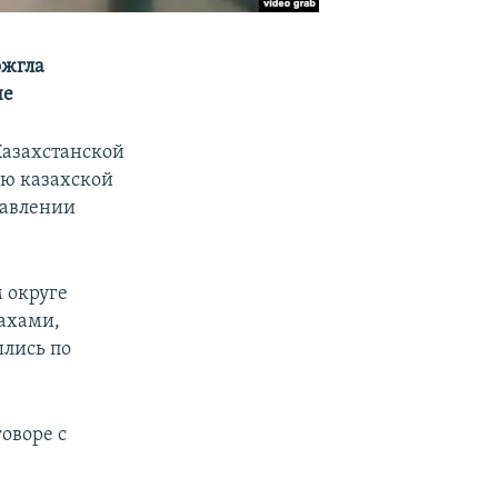
ожгла
не
азахстанской
ию казахской
равлении
 округе
ахами,
шлись по
оворе с