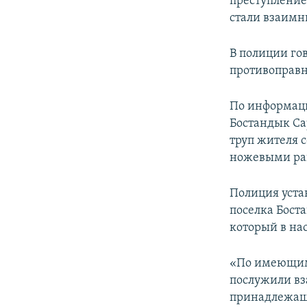
преступление
стали взаимн
В полиции го
противоправн
По информации
Бостандык Са
труп жителя с
ножевыми ран
Полиция уста
поселка Бост
который в на
«По имеющимс
послужили вз
принадлежаще