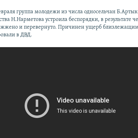
евраля группа молодежи из числа односельчан Б.Артык
тва Н.Нарметова устроила беспорядки, в результате ч
жжено и перевернуто. Причинен ущерб близлежащим
овали в ДВД.