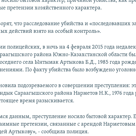
 носило бытовой характер, причиной убийства, как пр
ые претензии хозяйственного характера.
ворят, что расследование убийства и «последовавших з
ых действий взято на особый контроль».
 полицейских, в ночь на 4 февраля 2015 года недалек
раагышского района Южно-Казахстанской области бы
оседнего села Ынтымак Артыкова Б.Д., 1985 года рожд
ениями. По факту убийства было возбуждено уголовно
новила подозреваемого в совершении преступления: э
андык Сараагышского района Нарметов Н.К., 1976 года
стоящее время разыскивается.
я данным, преступление носило бытовой характер. 
аимные претензии, связанные с арендой Нарметовым
й Артыкову», - сообщила полиция.