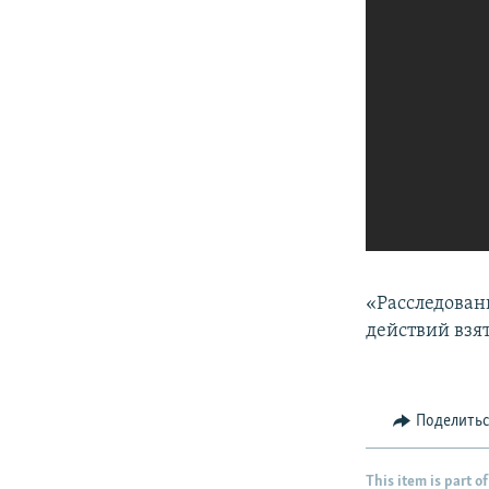
«Расследован
действий взят
Поделить
This item is part of