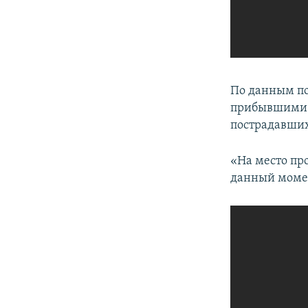
По данным по
прибывшими к
пострадавших
«На место пр
данный момен