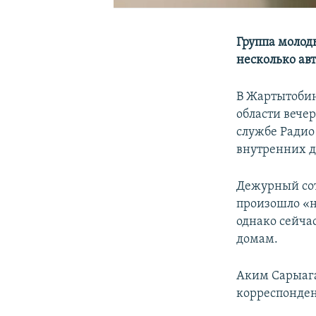
Группа молод
несколько ав
В Жартытобин
области вече
службе Радио
внутренних д
Дежурный сот
произошло «
однако сейча
домам.
Аким Сарыага
корреспонден