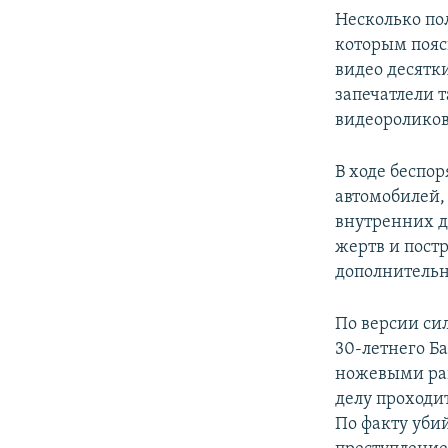
Несколько пол
которым пояс
видео десятки
запечатлели 
видеороликов
В ходе беспо
автомобилей,
внутренних д
жертв и пост
дополнительн
По версии си
30-летнего Б
ножевыми ран
делу проходи
По факту убий