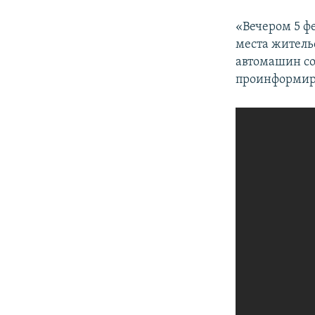
«Вечером 5 ф
места жительс
автомашин со
проинформир