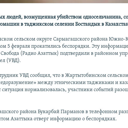
ых людей, возмущенная убийством односельчанина, с
томашин в таджикском селении Бостандык в Казахста
ском сельском округе Сарыагашского района Южно-К
ром 5 февраля прокатились беспорядки. Эту информац
 Свобода (Радио Азаттык) подтвердили в районном уп
ел (УВД).
рудник УВД сообщил, что в Жартытобинском сельском
недоразумение» между этническими таджиками и каз
с ситуация нормализовалась, участники событий разо
шского района Букарбай Парманов в телефонном разг
том Азаттыка отверг информацию о беспорядках.