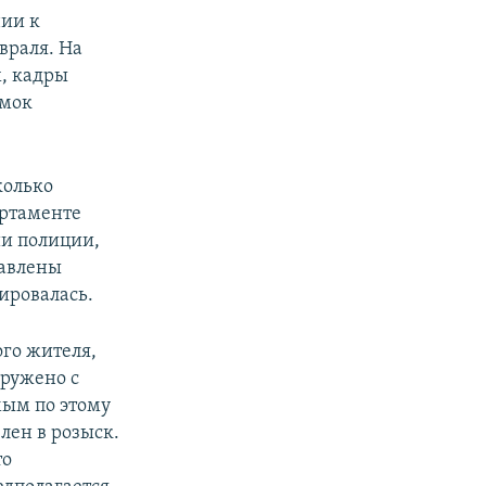
нии к
враля. На
х, кадры
емок
колько
артаменте
ии полиции,
равлены
ировалась.
ого жителя,
аружено с
мым по этому
лен в розыск.
то