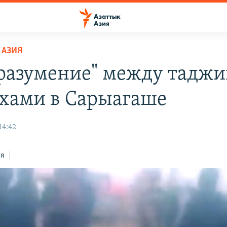
 АЗИЯ
разумение" между тадж
ахами в Сарыагаше
14:42
ся