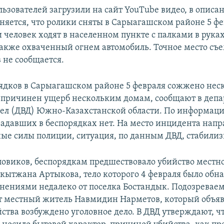
ьзователей загрузили на сайт YouТube видео, в описа
няется, что ролики сняты в Сарыагашском районе 5 фе
 человек ходят в населенном пункте с палками в рука
также охваченный огнем автомобиль. Точное место съ
 не сообщается.
рядков в Сарыагашском районе 5 февраля сожжено нес
 причинен ущерб нескольким домам, сообщают в деп
ел (ДВД) Южно-Казахстанской области. По информац
радавших в беспорядках нет. На место инцидента нап
ые силы полиции, ситуация, по данным ДВД, стабилиз
ловиков, беспорядкам предшествовало убийство местн
акытжана Артыкова, тело которого 4 февраля было обн
ениями недалеко от поселка Бостандык. Подозревае
т местный житель Навмидин Нарметов, который объяв
ства возбуждено уголовное дело. В ДВД утверждают, ч