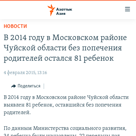
Доступность
ссылок
Вернуться
НОВОСТИ
к
ЦЕНТРАЛЬНАЯ АЗИЯ
В 2014 году в Московском районе
основному
НОВОСТИ
КАЗАХСТАН
содержанию
Чуйской области без попечения
ВОЙНА В УКРАИНЕ
Вернутся
КЫРГЫЗСТАН
родителей остался 81 ребенок
к
НА ДРУГИХ ЯЗЫКАХ
УЗБЕКИСТАН
главной
4 февраля 2015, 13:16
ТАДЖИКИСТАН
ҚАЗАҚША
навигации
ПОДПИШИТЕСЬ НА НАС В СОЦСЕТЯХ
Вернутся
Поделиться
КЫРГЫЗЧА
к
В 2014 году в Московском районе Чуйской области
ЎЗБЕКЧА
поиску
выявлен 81 ребенок, оставшийся без попечения
ТОҶИКӢ
Все сайты РСЕ/РС
родителей.
TÜRKMENÇE
По данным Министерства социального развития,