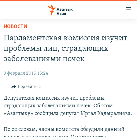
Доступность
ссылок
Вернуться
НОВОСТИ
к
ЦЕНТРАЛЬНАЯ АЗИЯ
Парламентская комиссия изучит
основному
НОВОСТИ
КАЗАХСТАН
содержанию
проблемы лиц, страдающих
ВОЙНА В УКРАИНЕ
Вернутся
КЫРГЫЗСТАН
заболеваниями почек
к
НА ДРУГИХ ЯЗЫКАХ
УЗБЕКИСТАН
главной
3 февраля 2015, 15:24
ТАДЖИКИСТАН
ҚАЗАҚША
навигации
ПОДПИШИТЕСЬ НА НАС В СОЦСЕТЯХ
Вернутся
Поделиться
КЫРГЫЗЧА
к
Депутатская комиссия изучит проблемы
ЎЗБЕКЧА
поиску
страдающих заболеваниями почек. Об этом
ТОҶИКӢ
Все сайты РСЕ/РС
«Азаттыку» сообщила депутат Ыргал Кадыралиева.
TÜRKMENÇE
По ее словам, члены комитета обсудили данный