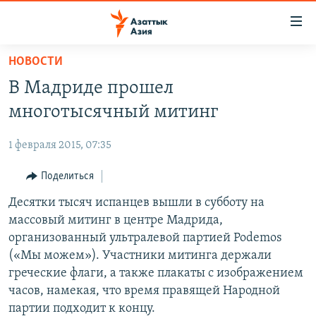
Доступность
ссылок
Вернуться
НОВОСТИ
к
ЦЕНТРАЛЬНАЯ АЗИЯ
В Мадриде прошел
основному
НОВОСТИ
КАЗАХСТАН
содержанию
многотысячный митинг
ВОЙНА В УКРАИНЕ
Вернутся
КЫРГЫЗСТАН
к
1 февраля 2015, 07:35
НА ДРУГИХ ЯЗЫКАХ
УЗБЕКИСТАН
главной
Поделиться
ТАДЖИКИСТАН
ҚАЗАҚША
навигации
ПОДПИШИТЕСЬ НА НАС В СОЦСЕТЯХ
Вернутся
Десятки тысяч испанцев вышли в субботу на
КЫРГЫЗЧА
к
массовый митинг в центре Мадрида,
ЎЗБЕКЧА
поиску
организованный ультралевой партией Podemos
ТОҶИКӢ
Все сайты РСЕ/РС
(«Мы можем»). Участники митинга держали
греческие флаги, а также плакаты с изображением
TÜRKMENÇE
часов, намекая, что время правящей Народной
партии подходит к концу.