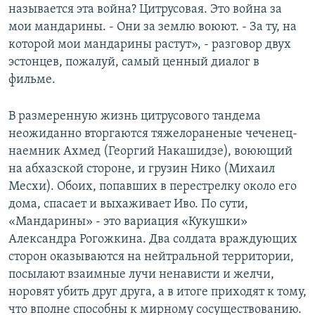
называется эта война? Цитрусовая. Это война за
мои мандарины. - Они за землю воюют. - За ту, на
которой мои мандарины растут», - разговор двух
эстонцев, пожалуй, самый ценный диалог в
фильме.
В размеренную жизнь цитрусового тандема
неожиданно вторгаются тяжелораненые чеченец-
наемник Ахмед (Георгий Накашидзе), воюющий
на абхазской стороне, и грузин Нико (Михаил
Месхи). Обоих, попавших в перестрелку около его
дома, спасает и выхаживает Иво. По сути,
«Мандарины» - это вариация «Кукушки»
Александра Рогожкина. Два солдата враждующих
сторон оказываются на нейтральной территории,
посылают взаимные лучи ненависти и желчи,
норовят убить друг друга, а в итоге приходят к тому,
что вполне способны к мирному сосуществованию.