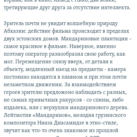
взрыва, как в кино; Ахмед с Нико, два вояки,
третирующие друг друга за отсутствие интеллекта.
Зритель почти не увидит волшебную природу
Абхазии: действие фильма происходит в пределах
двух эстонских домов. Мандариновые плантации –
самое красивое в фильме. Наверное, именно
поэтому оператор разнообразил свою работу, как
мог. Перемещение снизу вверх, от детали к
объекту, медленный наезд на предметы - камера
постоянно находится в плавном и при этом почти
незаметном движении. За взаимодействием
героев зрителю предложено наблюдать с разных,
не самых привычных ракурсов - со спины, либо
издалека, или с верхушки мандаринового дерева.
Лейтмотив «Мандаринов», мелодия грузинского
композитора Ниаза Диасамидзе в этно-стиле,
звучит как что-то очень знакомое из прошлой