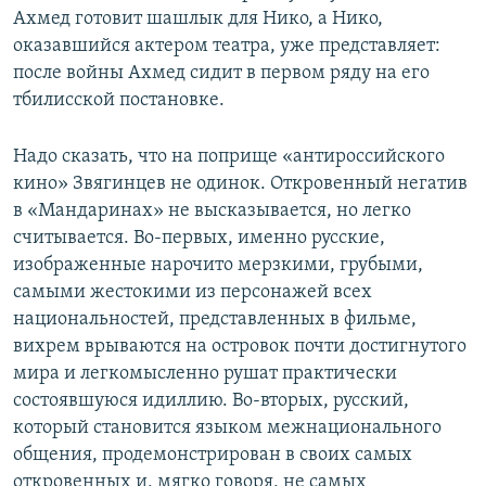
Ахмед готовит шашлык для Нико, а Нико,
оказавшийся актером театра, уже представляет:
после войны Ахмед сидит в первом ряду на его
тбилисской постановке.
Надо сказать, что на поприще «антироссийского
кино» Звягинцев не одинок. Откровенный негатив
в «Мандаринах» не высказывается, но легко
считывается. Во-первых, именно русские,
изображенные нарочито мерзкими, грубыми,
самыми жестокими из персонажей всех
национальностей, представленных в фильме,
вихрем врываются на островок почти достигнутого
мира и легкомысленно рушат практически
состоявшуюся идиллию. Во-вторых, русский,
который становится языком межнационального
общения, продемонстрирован в своих самых
откровенных и, мягко говоря, не самых