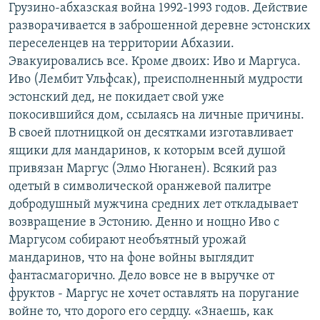
Грузино-абхазская война 1992-1993 годов. Действие
разворачивается в заброшенной деревне эстонских
переселенцев на территории Абхазии.
Эвакуировались все. Кроме двоих: Иво и Маргуса.
Иво (Лембит Ульфсак), преисполненный мудрости
эстонский дед, не покидает свой уже
покосившийся дом, ссылаясь на личные причины.
В своей плотницкой он десятками изготавливает
ящики для мандаринов, к которым всей душой
привязан Маргус (Элмо Нюганен). Всякий раз
одетый в символической оранжевой палитре
добродушный мужчина средних лет откладывает
возвращение в Эстонию. Денно и нощно Иво с
Маргусом собирают необъятный урожай
мандаринов, что на фоне войны выглядит
фантасмагорично. Дело вовсе не в выручке от
фруктов - Маргус не хочет оставлять на поругание
войне то, что дорого его сердцу. «Знаешь, как