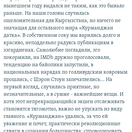
нынешнем году выдался не таким, как это бывало
раньше. На наши головы случилась
ошеломительная для Кыргызстана, но ничего не
значащая для остального мира «Курманджан
датка». В собственном соку мы варились долго и
красиво, неподдельно радуясь публикациям в
зэгардиенах. Самолюбие погладили, эго
покормили, на IMDb дружно проголосовали,
тенденцию на байопики запустили, в
национальных нарядах по голливудским ковровым
прошлись, с Шэрон Стоун запечатлелись... На
первый взгляд, случились приятные, но
незначительные, а в сумме - важнейшие вещи. И
хотя этот непрекращающийся экшен отслеживать
становится тягомотно, важно не упускать из виду
главного. «Курманджан» удались, за что ей
уважение и почет, практически революционные
сдвиги в сознании большинства: спровоцировать