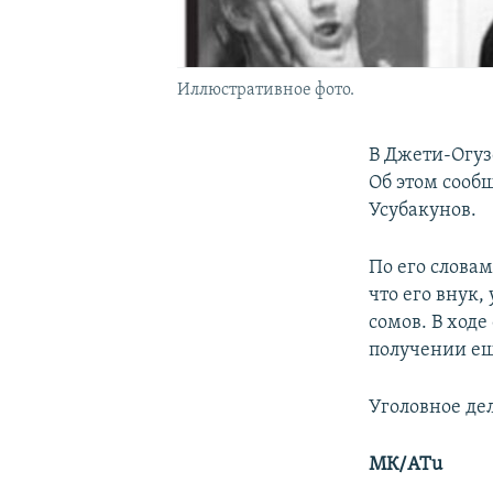
Иллюстративное фото.
В Джети-Огуз
Об этом сооб
Усубакунов.
По его слова
что его внук,
сомов. В ход
получении ещ
Уголовное дел
МК/
ATu