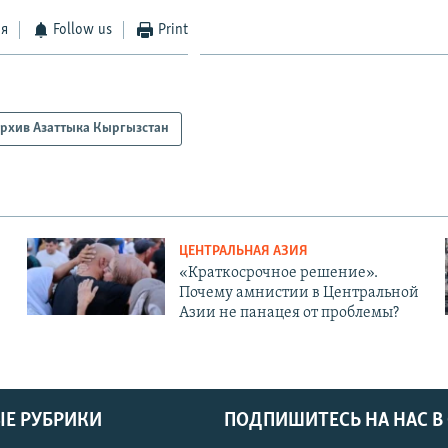
ся
Follow us
Print
рхив Азаттыка Кыргызстан
ЦЕНТРАЛЬНАЯ АЗИЯ
«Краткосрочное решение».
Почему амнистии в Центральной
Азии не панацея от проблемы?
Е РУБРИКИ
ПОДПИШИТЕСЬ НА НАС В