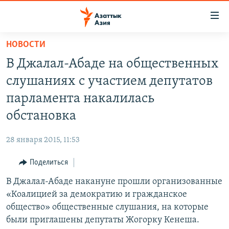
Доступность
ссылок
Вернуться
НОВОСТИ
к
ЦЕНТРАЛЬНАЯ АЗИЯ
В Джалал-Абаде на общественных
основному
НОВОСТИ
КАЗАХСТАН
содержанию
слушаниях с участием депутатов
ВОЙНА В УКРАИНЕ
Вернутся
КЫРГЫЗСТАН
парламента накалилась
к
НА ДРУГИХ ЯЗЫКАХ
УЗБЕКИСТАН
обстановка
главной
ТАДЖИКИСТАН
ҚАЗАҚША
навигации
ПОДПИШИТЕСЬ НА НАС В СОЦСЕТЯХ
28 января 2015, 11:53
Вернутся
КЫРГЫЗЧА
к
Поделиться
ЎЗБЕКЧА
поиску
В Джалал-Абаде накануне прошли организованные
ТОҶИКӢ
Все сайты РСЕ/РС
«Коалицией за демократию и гражданское
TÜRKMENÇE
общество» общественные слушания, на которые
были приглашены депутаты Жогорку Кенеша.