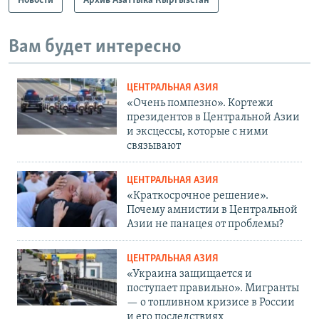
Новости
Архив Азаттыка Кыргызстан
Вам будет интересно
ЦЕНТРАЛЬНАЯ АЗИЯ
«Очень помпезно». Кортежи
президентов в Центральной Азии
и эксцессы, которые с ними
связывают
ЦЕНТРАЛЬНАЯ АЗИЯ
«Краткосрочное решение».
Почему амнистии в Центральной
Азии не панацея от проблемы?
ЦЕНТРАЛЬНАЯ АЗИЯ
«Украина защищается и
поступает правильно». Мигранты
— о топливном кризисе в России
и его последствиях