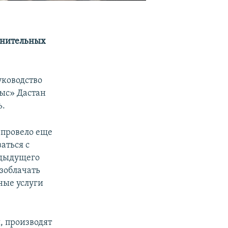
анительных
уководство
ыс» Дастан
ь.
 провело еще
аться с
едыдущего
азоблачать
ные услуги
, производят