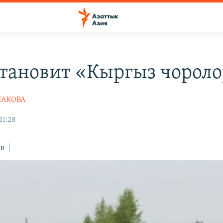
становит «Кыргыз чороло
ПАКОВА
21:28
ся