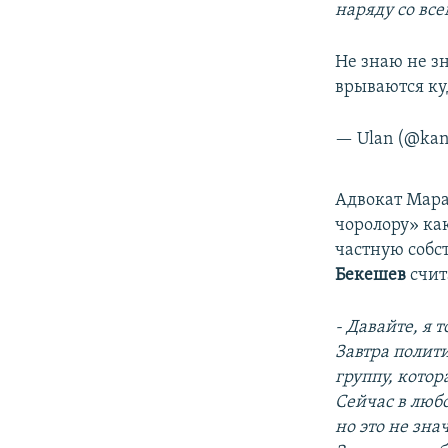
наряду со вс
Не знаю не зн
врываются куд
— Ulan (@ka
​Адвокат Мар
чоролору» ка
частную собс
Бекешев
счит
- Давайте, я 
Завтра полит
группу, котор
Сейчас в люб
но это не зн