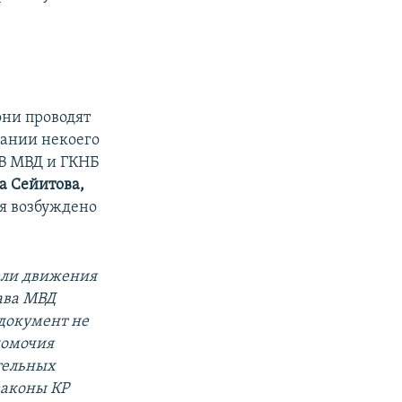
они проводят
вании некоего
В МВД и ГКНБ
а Сейитова,
я возбуждено
тели движения
лава МВД
документ не
номочия
тельных
законы КР