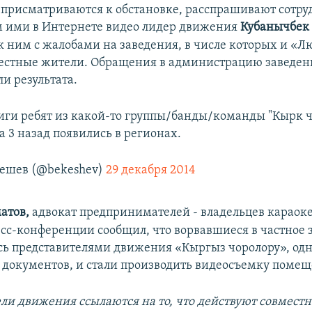
 присматриваются к обстановке, расспрашивают сотру
 ими в Интернете видео лидер движения
Кубанычбек
 к ним с жалобами на заведения, в числе которых и «Л
естные жители. Обращения в администрацию заведени
ли результата.
иги ребят из какой-то группы/банды/команды "Кырк ч
 3 назад появились в регионах.
кешев (@bekeshev)
29 декабря 2014
атов
,
адвокат предпринимателей - владельцев караоке
есс-конференции сообщил, что ворвавшиеся в частное 
сь представителями движения «Кыргыз чоролору», одн
 документов, и стали производить видеосъемку помещ
ли движения ссылаются на то, что действуют совместн