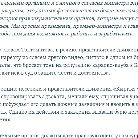
ельными органами и с личного согласия министра вн
 уверены, что данный факт является не более чем сам
атегория правоохранительных органов, которые могут 
ься. Мы просим президента, премьер-министра и гла
тобы нам дали возможность работать и зарабатывать.
по словам Токтоматова, в ролике представители движен
нарезку из совсем другого видео, снятого в одном из б
маты, что бросает тень на репутацию караоке-клуба в 
вят иск в суд о защите чести и достоинства.
енцию посетили и представители движения «Кыргыз 
 спровоцировать адвоката, мешали ему, спрашивая у н
о побуждает его делать ложные заявления и вводить в
ть. Однако их действия и заявления вызвали бурю нег
етях.
ельные органы должны дать правовую оценку самоуп