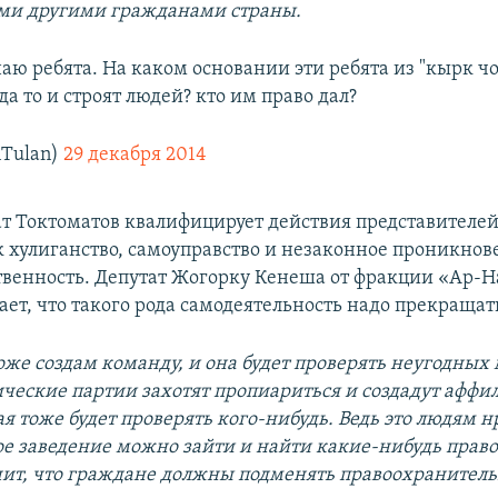
еми другими гражданами страны.
аю ребята. На каком основании эти ребята из "кырк чо
а то и строят людей? кто им право дал?
nTulan)
29 декабря 2014
ат Токтоматов квалифицирует действия представителе
к хулиганство, самоуправство и незаконное проникнов
твенность. Депутат Жогорку Кенеша от фракции «Ар-
ает, что такого рода самодеятельность надо прекращат
тоже создам команду, и она будет проверять неугодных
ические партии захотят пропиариться и создадут афф
ая тоже будет проверять кого-нибудь. Ведь это людям н
ое заведение можно зайти и найти какие-нибудь прав
ачит, что граждане должны подменять правоохранител