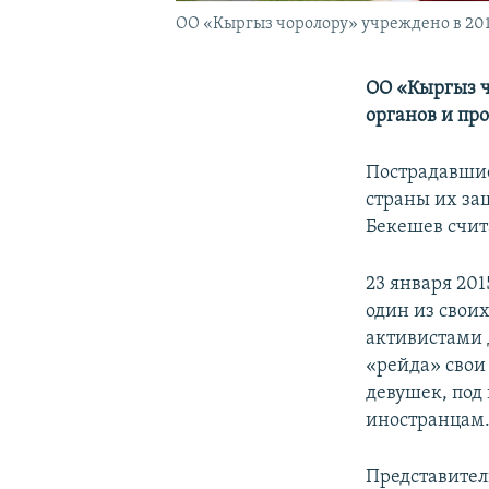
ОО «Кыргыз чоролору» учреждено в 201
ОО «Кыргыз ч
органов и пр
Пострадавшие
страны их за
Бекешев счит
23 января 20
один из свои
активистами 
«рейда» свои
девушек, под
иностранцам
Представител