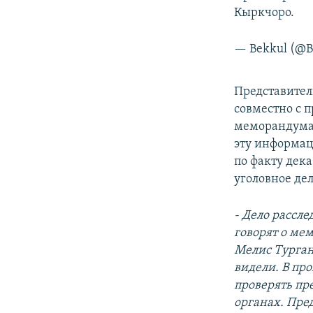
Кыркчоро.
— Bekkul (@B
Представител
совместно с 
меморандума 
эту информац
по факту дек
уголовное дел
- Дело рассл
говорят о ме
Мелис Турган
видели. В пр
проверять пр
органах. Пре