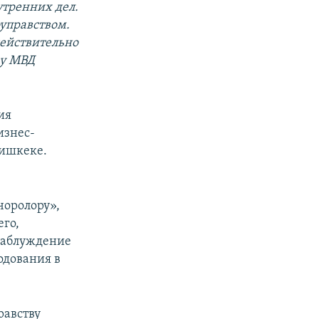
утренних дел.
оуправством.
действительно
ву МВД
ия
изнес-
Бишкеке.
чоролору»,
его,
 заблуждение
одования в
равству