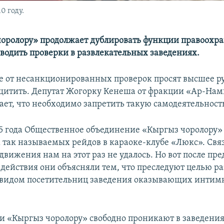
0 году.
оролору» продолжает дублировать функции правоохр
оводить проверки в развлекательных заведениях.
 от несанкционированных проверок просят высшее р
щитить. Депутат Жогорку Кенеша от фракции «Ар-Нам
ает, что необходимо запретить такую самодеятельност
15 года Общественное объединение «Кыргыз чоролору»
х так называемых рейдов в караоке-клубе «Люкс». Связ
движения нам на этот раз не удалось. Но вот после пр
 действия они объясняли тем, что преследуют целью р
 видом посетительниц заведения оказывающих интим
.
и «Кыргыз чоролору» свободно проникают в заведения