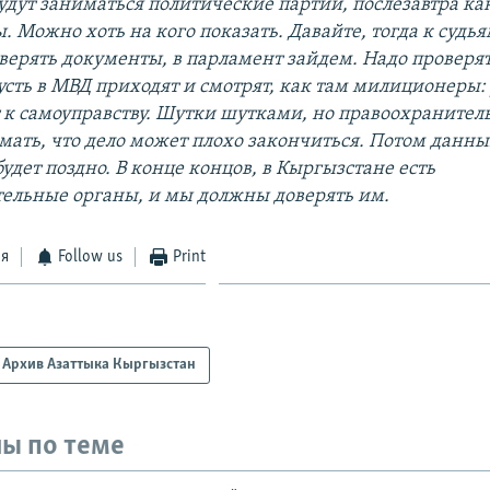
будут заниматься политические партии, послезавтра к
 Можно хоть на кого показать. Давайте, тогда к судь
верять документы, в парламент зайдем. Надо проверят
усть в МВД приходят и смотрят, как там милиционеры:
ет к самоуправству. Шутки шутками, но правоохраните
ать, что дело может плохо закончиться. Потом данны
удет поздно. В конце концов, в Кыргызстане есть
ельные органы, и мы должны доверять им.
ся
Follow us
Print
Архив Азаттыка Кыргызстан
ы по теме