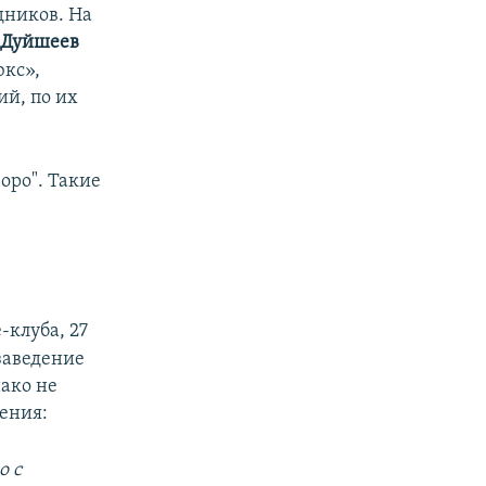
дников. На
 Дуйшеев
юкс»,
й, по их
оро". Такие
-клуба, 27
заведение
ако не
ения:
о с