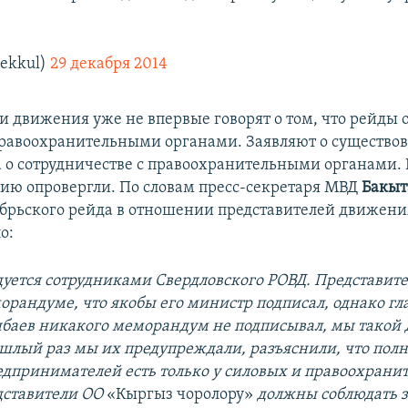
ekkul)
29 декабря 2014
и движения уже не впервые говорят о том, что рейды 
правоохранительными органами. Заявляют о существо
о сотрудничестве с правоохранительными органами. 
ию опровергли. По словам пресс-секретаря МВД
Бакыт
абрьского рейда в отношении представителей движени
о:
едуется сотрудниками Свердловского РОВД. Представи
морандуме, что якобы его министр подписал, однако г
баев никакого меморандум не подписывал, мы такой 
ошлый раз мы их предупреждали, разъяснили, что пол
едпринимателей есть только у силовых и правоохрани
дставители ОО
«Кыргыз чоролору»​
должны соблюдать 