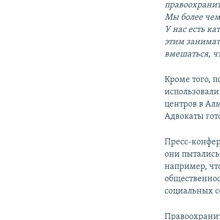
правоохранит
Мы более чем
У нас есть к
этим занимат
вмешаться, ч
Кроме того, 
использовали 
центров в Ал
Адвокаты гото
Пресс-конфер
они пытались
например, чт
общественнос
социальных с
Правоохранит