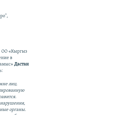
ро",
й ОО «Кыргыз
ение в
Намыс»
Дастан
ь:
 мне лиц.
илированную
равится.
онарушения,
ьные органы.