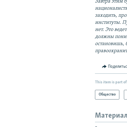
Завтра этим 
националисты.
заходить, про
институты. П
нет. Это вед
должны поним
остановишь, б
правоохранит
Поделить
This item is part of
Общество
Материал