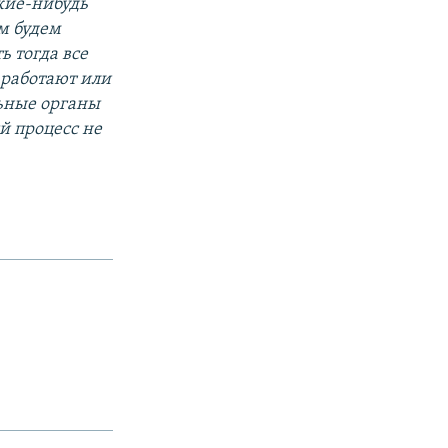
акие-нибудь
ям будем
ь тогда все
 работают или
льные органы
й процесс не