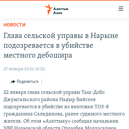
Доступность
ссылок
Вернуться
НОВОСТИ
к
ЦЕНТРАЛЬНАЯ АЗИЯ
Глава сельской управы в Нарыне
основному
НОВОСТИ
КАЗАХСТАН
содержанию
подозревается в убийстве
ВОЙНА В УКРАИНЕ
Вернутся
КЫРГЫЗСТАН
местного дебошира
к
НА ДРУГИХ ЯЗЫКАХ
УЗБЕКИСТАН
главной
27 января 2015, 15:23
ТАДЖИКИСТАН
ҚАЗАҚША
навигации
ПОДПИШИТЕСЬ НА НАС В СОЦСЕТЯХ
Вернутся
Поделиться
КЫРГЫЗЧА
к
22 января глава сельской управы Таш-Добо
ЎЗБЕКЧА
поиску
Джумгальского района Надыр Бийсеев
ТОҶИКӢ
Все сайты РСЕ/РС
подозревается в убийстве из винтовки ТОЗ-8
гражданина Салидинова, ранее судимого местного
TÜRKMENÇE
жителя. Об этом «Азаттыку» сообщил начальник
УВД Нарынской области Орозобек Молдосариев.