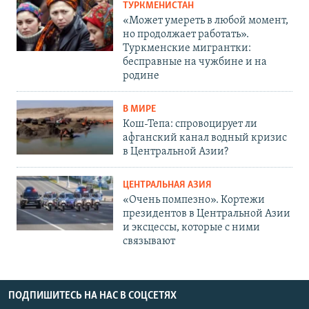
ТУРКМЕНИСТАН
«Может умереть в любой момент,
но продолжает работать».
Туркменские мигрантки:
бесправные на чужбине и на
родине
В МИРЕ
Кош-Тепа: спровоцирует ли
афганский канал водный кризис
в Центральной Азии?
ЦЕНТРАЛЬНАЯ АЗИЯ
«Очень помпезно». Кортежи
президентов в Центральной Азии
и эксцессы, которые с ними
связывают
ПОДПИШИТЕСЬ НА НАС В СОЦСЕТЯХ