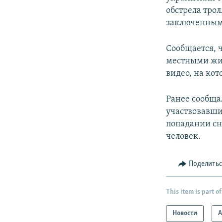
обстрела тро
заключенным
Сообщается, 
местными жит
видео, на ко
Ранее сообща
участвовавших
попадании сна
человек.
Поделить
This item is part of
Новости
А