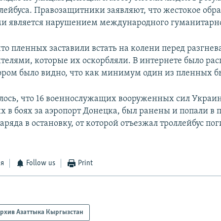
ллейбуса. Правозащитники заявляют, что жестокое обр
и является нарушением международного гуманитарно
что пленных заставили встать на колени перед разгн
елями, которые их оскорбляли. В интернете было ра
тором было видно, что как минимум один из пленных б
лось, что 16 военнослужащих вооруженных сил Украи
 в боях за аэропорт Донецка, был ранены и попали в 
ряда в остановку, от которой отъезжал троллейбус по
ся
Follow us
Print
рхив Азаттыка Кыргызстан