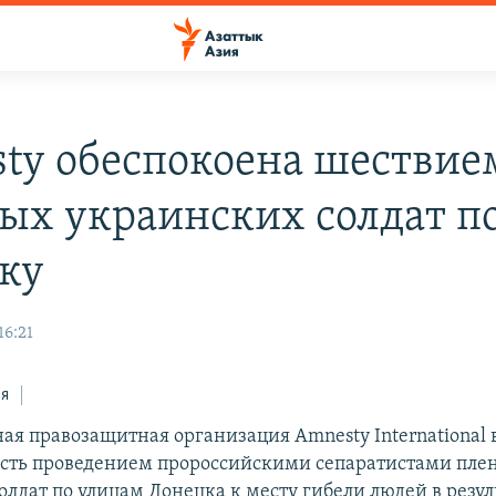
ty обеспокоена шествие
ых украинских солдат п
ку
16:21
ся
я правозащитная организация Amnesty International
сть проведением пророссийскими сепаратистами пле
олдат по улицам Донецка к месту гибели людей в резул