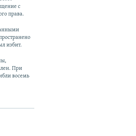
ащение с
го права.
еванными
спространено
ыл избит.
ны,
плен. При
гибли восемь