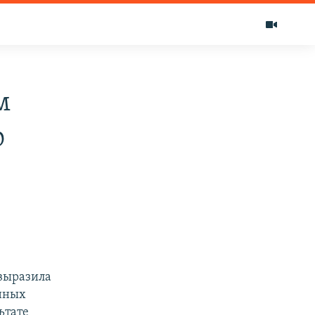
м
о
 выразила
нных
ьтате