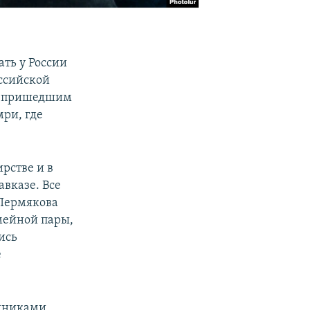
ть у России
оссийской
м, пришедшим
ри, где
рстве и в
вказе. Все
 Пермякова
емейной пары,
ись
е
удниками