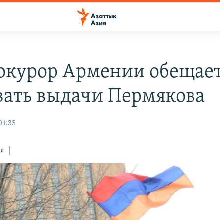
окурор Армении обещае
вать выдачи Пермякова
01:35
ся