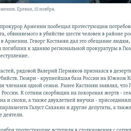
рмении. Ереван, 15 ноября.
прокурор Армении пообещал протестующим потребова
та, обвиняемого в убийстве шести человек в районе р
 в Армении. Геворг Костанян дал это обещание людя
н погибших к зданию региональной прокуратуры в Гюм
еступление.
астей, рядовой Валерий Пермяков признался в дезерти
бийств. Гюмри - крупнейшая база России на Южном Ка
и членами одной семьи. Ранее Кастанян заявлял, что
в России. К сотням скорбящих на похоронах жертв - с
ына и снохи, а также двухлетней внучки - присоединил
парламента Галуст Сахакян и другие депутаты, а такж
 деятели.
 ноября протестующие вступили в столкновения с сотр