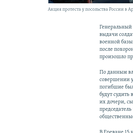
Акция протеста у посольства России в А
Генеральный 
выдачи солда
военной базы
после похоро
произошло пр
По данным вл
совершении у
погибшие был
будут судить 
их дочери, с
председатель 
общественные
В Ереване 15