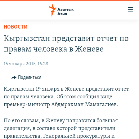
Доступность
ссылок
Вернуться
НОВОСТИ
к
ЦЕНТРАЛЬНАЯ АЗИЯ
Кыргызстан представит отчет по
основному
НОВОСТИ
КАЗАХСТАН
содержанию
правам человека в Женеве
ВОЙНА В УКРАИНЕ
Вернутся
КЫРГЫЗСТАН
к
15 января 2015, 16:28
НА ДРУГИХ ЯЗЫКАХ
УЗБЕКИСТАН
главной
Поделиться
ТАДЖИКИСТАН
ҚАЗАҚША
навигации
ПОДПИШИТЕСЬ НА НАС В СОЦСЕТЯХ
Вернутся
Кыргызстан 19 января в Женеве представит отчет
КЫРГЫЗЧА
к
по правам человека. Об этом сообщил вице-
ЎЗБЕКЧА
поиску
премьер-министр Абдырахман Маматалиев.
ТОҶИКӢ
Все сайты РСЕ/РС
По его словам, в Женеву направится большая
TÜRKMENÇE
делегация, в составе которой представители
правительства, Генеральной прокуратуры и