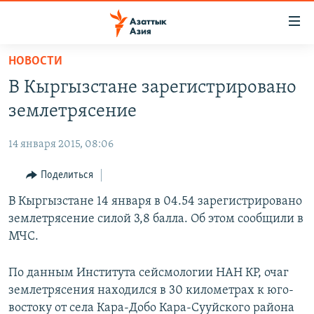
Доступность
ссылок
Вернуться
НОВОСТИ
к
ЦЕНТРАЛЬНАЯ АЗИЯ
В Кыргызстане зарегистрировано
основному
НОВОСТИ
КАЗАХСТАН
содержанию
землетрясение
ВОЙНА В УКРАИНЕ
Вернутся
КЫРГЫЗСТАН
к
14 января 2015, 08:06
НА ДРУГИХ ЯЗЫКАХ
УЗБЕКИСТАН
главной
Поделиться
ТАДЖИКИСТАН
ҚАЗАҚША
навигации
ПОДПИШИТЕСЬ НА НАС В СОЦСЕТЯХ
Вернутся
В Кыргызстане 14 января в 04.54 зарегистрировано
КЫРГЫЗЧА
к
землетрясение силой 3,8 балла. Об этом сообщили в
ЎЗБЕКЧА
поиску
МЧС.
ТОҶИКӢ
Все сайты РСЕ/РС
По данным Института сейсмологии НАН КР, очаг
TÜRKMENÇE
землетрясения находился в 30 километрах к юго-
востоку от села Кара-Добо Кара-Сууйского района