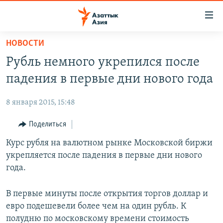
Доступность
ссылок
Вернуться
НОВОСТИ
к
ЦЕНТРАЛЬНАЯ АЗИЯ
Рубль немного укрепился после
основному
НОВОСТИ
КАЗАХСТАН
содержанию
падения в первые дни нового года
ВОЙНА В УКРАИНЕ
Вернутся
КЫРГЫЗСТАН
к
8 января 2015, 15:48
НА ДРУГИХ ЯЗЫКАХ
УЗБЕКИСТАН
главной
Поделиться
ТАДЖИКИСТАН
ҚАЗАҚША
навигации
ПОДПИШИТЕСЬ НА НАС В СОЦСЕТЯХ
Вернутся
Курс рубля на валютном рынке Московской биржи
КЫРГЫЗЧА
к
укрепляется после падения в первые дни нового
ЎЗБЕКЧА
поиску
года.
ТОҶИКӢ
Все сайты РСЕ/РС
В первые минуты после открытия торгов доллар и
TÜRKMENÇE
евро подешевели более чем на один рубль. К
полудню по московскому времени стоимость