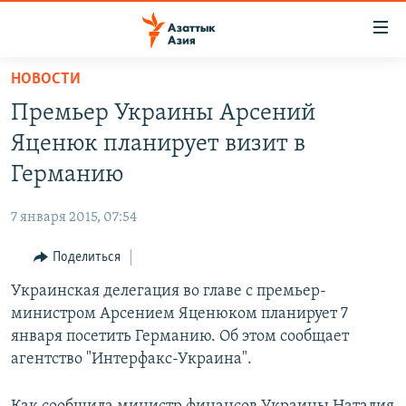
Доступность
ссылок
Вернуться
НОВОСТИ
к
ЦЕНТРАЛЬНАЯ АЗИЯ
Премьер Украины Арсений
основному
НОВОСТИ
КАЗАХСТАН
содержанию
Яценюк планирует визит в
ВОЙНА В УКРАИНЕ
Вернутся
КЫРГЫЗСТАН
Германию
к
НА ДРУГИХ ЯЗЫКАХ
УЗБЕКИСТАН
главной
7 января 2015, 07:54
ТАДЖИКИСТАН
ҚАЗАҚША
навигации
ПОДПИШИТЕСЬ НА НАС В СОЦСЕТЯХ
Вернутся
Поделиться
КЫРГЫЗЧА
к
Украинская делегация во главе с премьер-
ЎЗБЕКЧА
поиску
министром Арсением Яценюком планирует 7
ТОҶИКӢ
Все сайты РСЕ/РС
января посетить Германию. Об этом сообщает
агентство "Интерфакс-Украина".
TÜRKMENÇE