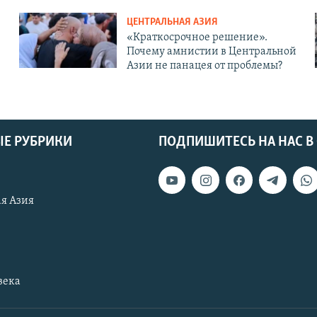
ЦЕНТРАЛЬНАЯ АЗИЯ
«Краткосрочное решение».
Почему амнистии в Центральной
Азии не панацея от проблемы?
Е РУБРИКИ
ПОДПИШИТЕСЬ НА НАС В
я Азия
века