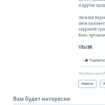
и другие про
Эксклав Бара
пяти километ
закрытой гра
Кию, преодол
UEz/ВК
Поделить
This item is part of
Новости
А
Вам будет интересно