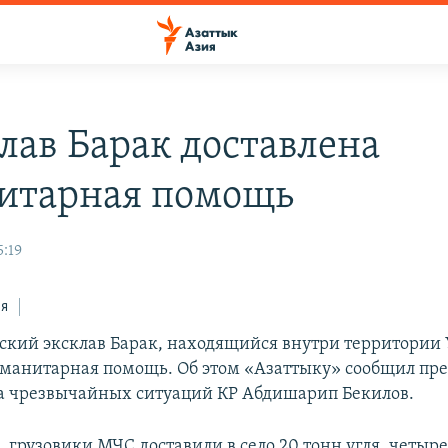
клав Барак доставлена
итарная помощь
5:19
ся
ский эксклав Барак, находящийся внутри территории 
уманитарная помощь. Об этом «Азаттыку» сообщил пре
а чрезвычайных ситуаций КР Абдишарип Бекилов.
, грузовики МЧС доставили в село 20 тонн угля, четыр