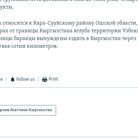
дукты.
к относится к Кара-Сууйскому району Ошской области,
рах от границы Кыргызстана вглубь территории Узбеки
ницы баракцы вынуждены ездить в Кыргызстан через 
евая сотни километров.
ся
Follow us
Print
рхив Азаттыка Кыргызстан