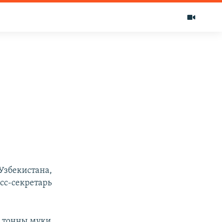
Узбекистана,
сс-секретарь
е тонны муки