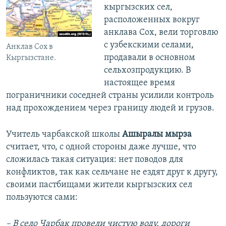
кыргызских сел,
расположенных вокруг
анклава Сох, вели торговлю
с узбекскими селами,
Анклав Сох в
продавали в основном
Кыргызстане.
сельхозпродукцию. В
настоящее время
пограничники соседней страны усилили контроль
над прохождением через границу людей и грузов.
Учитель чарбакской школы
Ашыралы мырза
считает, что, с одной стороны даже лучше, что
сложилась такая ситуация: нет поводов для
конфликтов, так как сельчане не ездят друг к другу,
своими пастбищами жители кыргызских сел
пользуются сами:
– В село Чарбак провели чистую воду, дороги