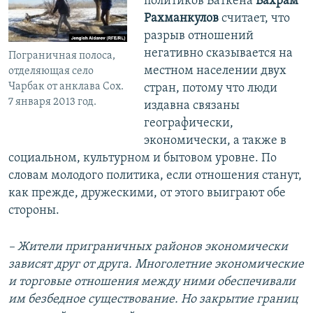
политиков Баткена
Бахрам
Рахманкулов
считает, что
разрыв отношений
негативно сказывается на
Пограничная полоса,
местном населении двух
отделяющая село
Чарбак от анклава Сох.
стран, потому что люди
7 января 2013 год.
издавна связаны
географически,
экономически, а также в
социальном, культурном и бытовом уровне. По
словам молодого политика, если отношения станут,
как прежде, дружескими, от этого выиграют обе
стороны.
– Жители приграничных районов экономически
зависят друг от друга. Многолетние экономические
и торговые отношения между ними обеспечивали
им безбедное существование. Но закрытие границ