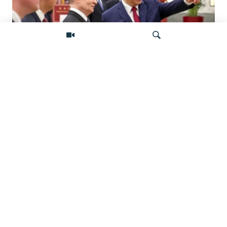
«Ось потрясений». Китай, Россия,
Иран, Северная Корея и их
Искать
конфронтация с Западом