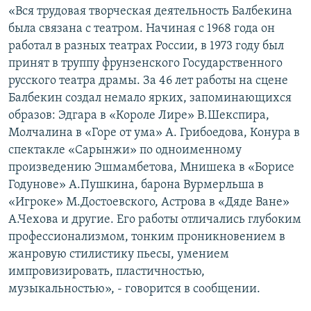
«Вся трудовая творческая деятельность Балбекина
была связана с театром. Начиная с 1968 года он
работал в разных театрах России, в 1973 году был
принят в труппу фрунзенского Государственного
русского театра драмы. За 46 лет работы на сцене
Балбекин создал немало ярких, запоминающихся
образов: Эдгара в «Короле Лире» В.Шекспира,
Молчалина в «Горе от ума» А. Грибоедова, Конура в
спектакле «Сарынжи» по одноименному
произведению Эшмамбетова, Мнишека в «Борисе
Годунове» А.Пушкина, барона Вурмерльша в
«Игроке» М.Достоевского, Астрова в «Дяде Ване»
А.Чехова и другие. Его работы отличались глубоким
профессионализмом, тонким проникновением в
жанровую стилистику пьесы, умением
импровизировать, пластичностью,
музыкальностью», - говорится в сообщении.