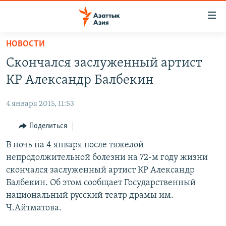
Доступность
ссылок
Вернуться
НОВОСТИ
к
ЦЕНТРАЛЬНАЯ АЗИЯ
Скончался заслуженный артист
основному
НОВОСТИ
КАЗАХСТАН
содержанию
КР Александр Балбекин
ВОЙНА В УКРАИНЕ
Вернутся
КЫРГЫЗСТАН
к
4 января 2015, 11:53
НА ДРУГИХ ЯЗЫКАХ
УЗБЕКИСТАН
главной
Поделиться
ТАДЖИКИСТАН
ҚАЗАҚША
навигации
ПОДПИШИТЕСЬ НА НАС В СОЦСЕТЯХ
Вернутся
В ночь на 4 января после тяжелой
КЫРГЫЗЧА
к
непродолжительной болезни на 72-м году жизни
ЎЗБЕКЧА
поиску
скончался заслуженный артист КР Александр
ТОҶИКӢ
Все сайты РСЕ/РС
Балбекин. Об этом сообщает Государственный
национальный русский театр драмы им.
TÜRKMENÇE
Ч.Айтматова.