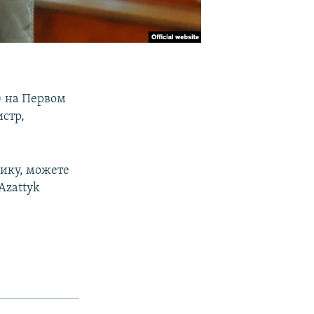
) на Первом
стр,
тику, можете
Azattyk