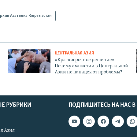
рхив Азаттыка Кыргызстан
ЦЕНТРАЛЬНАЯ АЗИЯ
«Краткосрочное решение».
Почему амнистии в Центральной
Азии не панацея от проблемы?
Е РУБРИКИ
ПОДПИШИТЕСЬ НА НАС В
я Азия