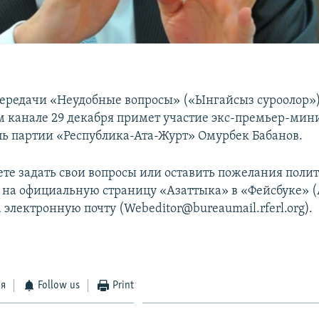
передачи «Неудобные вопросы» («Ынгайсыз суроолор»
 канале 29 декабря примет участие экс-премьер-мини
ль партии «Республика-Ата-Журт» Омурбек Бабанов.
ете задать свои вопросы или оставить пожелания поли
 на официальную страницу «Азаттыка» в «Фейсбуке» (
 электронную почту (Webeditor@bureaumail.rferl.org).
ся
Follow us
Print