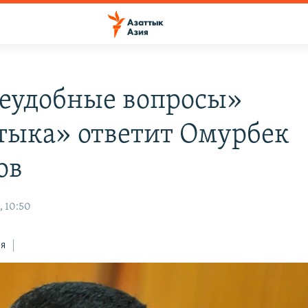
еудобные вопросы»
тыка» ответит Омурбек
ов
, 10:50
ся