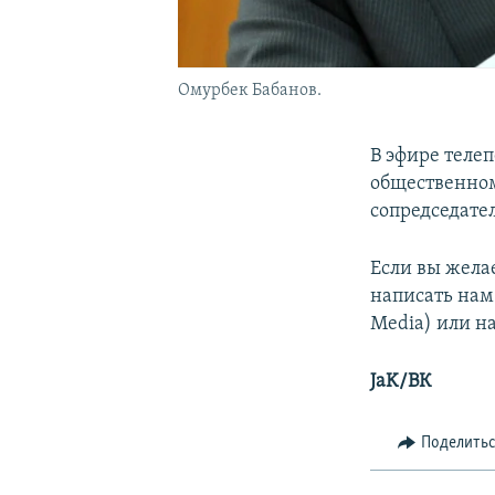
Омурбек Бабанов.
В эфире теле
общественном
сопредседате
Если вы жела
написать нам
Media) или на
JaK/ВК
Поделить