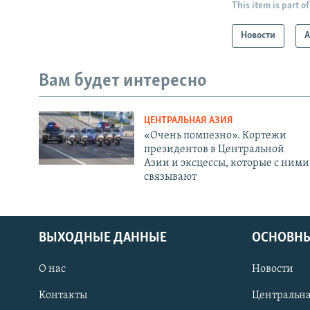
This item is part of
Новости
А
Вам будет интересно
ЦЕНТРАЛЬНАЯ АЗИЯ
«Очень помпезно». Кортежи
президентов в Центральной
Азии и эксцессы, которые с ними
связывают
ВЫХОДНЫЕ ДАННЫЕ
ОСНОВНЫ
О нас
Новости
Контакты
Центральна