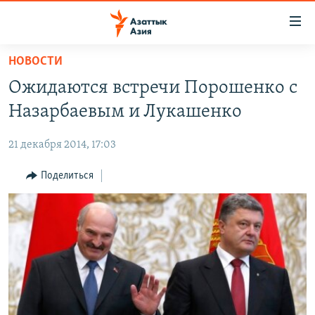
Доступность
ссылок
Вернуться
НОВОСТИ
к
ЦЕНТРАЛЬНАЯ АЗИЯ
Ожидаются встречи Порошенко с
основному
НОВОСТИ
КАЗАХСТАН
содержанию
Назарбаевым и Лукашенко
ВОЙНА В УКРАИНЕ
Вернутся
КЫРГЫЗСТАН
к
21 декабря 2014, 17:03
НА ДРУГИХ ЯЗЫКАХ
УЗБЕКИСТАН
главной
Поделиться
ТАДЖИКИСТАН
ҚАЗАҚША
навигации
ПОДПИШИТЕСЬ НА НАС В СОЦСЕТЯХ
Вернутся
КЫРГЫЗЧА
к
ЎЗБЕКЧА
поиску
ТОҶИКӢ
Все сайты РСЕ/РС
TÜRKMENÇE