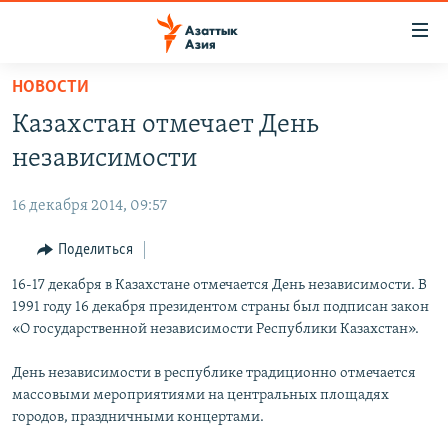
Доступность
ссылок
Вернуться
НОВОСТИ
к
ЦЕНТРАЛЬНАЯ АЗИЯ
Казахстан отмечает День
основному
НОВОСТИ
КАЗАХСТАН
содержанию
независимости
ВОЙНА В УКРАИНЕ
Вернутся
КЫРГЫЗСТАН
к
16 декабря 2014, 09:57
НА ДРУГИХ ЯЗЫКАХ
УЗБЕКИСТАН
главной
Поделиться
ТАДЖИКИСТАН
ҚАЗАҚША
навигации
ПОДПИШИТЕСЬ НА НАС В СОЦСЕТЯХ
Вернутся
16-17 декабря в Казахстане отмечается День независимости. В
КЫРГЫЗЧА
к
1991 году 16 декабря президентом страны был подписан закон
ЎЗБЕКЧА
поиску
«О государственной независимости Республики Казахстан».
ТОҶИКӢ
Все сайты РСЕ/РС
День независимости в республике традиционно отмечается
TÜRKMENÇE
массовыми мероприятиями на центральных площадях
городов, праздничными концертами.