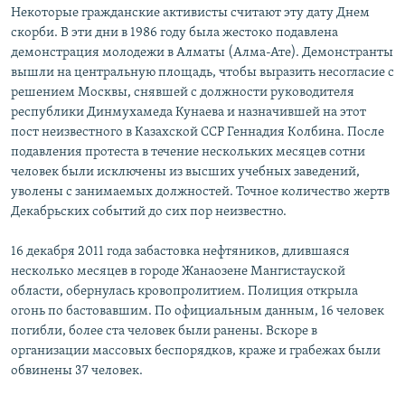
Некоторые гражданские активисты считают эту дату Днем
скорби. В эти дни в 1986 году была жестоко подавлена
демонстрация молодежи в Алматы (Алма-Ате). Демонстранты
вышли на центральную площадь, чтобы выразить несогласие с
решением Москвы, снявшей с должности руководителя
республики Динмухамеда Кунаева и назначившей на этот
пост неизвестного в Казахской ССР Геннадия Колбина. После
подавления протеста в течение нескольких месяцев сотни
человек были исключены из высших учебных заведений,
уволены с занимаемых должностей. Точное количество жертв
Декабрьских событий до сих пор неизвестно.
16 декабря 2011 года забастовка нефтяников, длившаяся
несколько месяцев в городе Жанаозене Мангистауской
области, обернулась кровопролитием. Полиция открыла
огонь по бастовавшим. По официальным данным, 16 человек
погибли, более ста человек были ранены. Вскоре в
организации массовых беспорядков, краже и грабежах были
обвинены 37 человек.