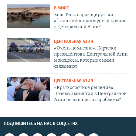
В МИРЕ
Кош-Тепа: спровоцирует ли
афганский канал водный кризис
в Центральной Азии?
ЦЕНТРАЛЬНАЯ АЗИЯ
«Очень помпезно». Кортежи
президентов в Центральной Азии
и эксцессы, которые с ними
связывают
ЦЕНТРАЛЬНАЯ АЗИЯ
«Краткосрочное решение».
Почему амнистии в Центральной
Азии не панацея от проблемы?
ПОДПИШИТЕСЬ НА НАС В СОЦСЕТЯХ