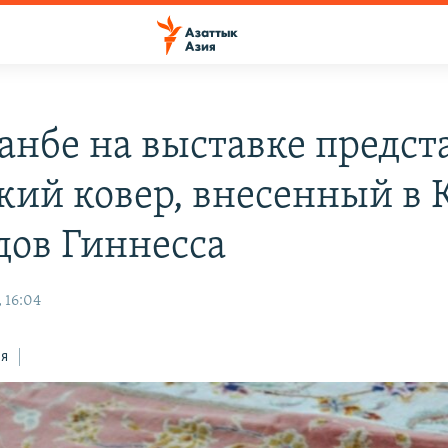
анбе на выставке предст
кий ковер, внесенный в 
дов Гиннесса
 16:04
ся