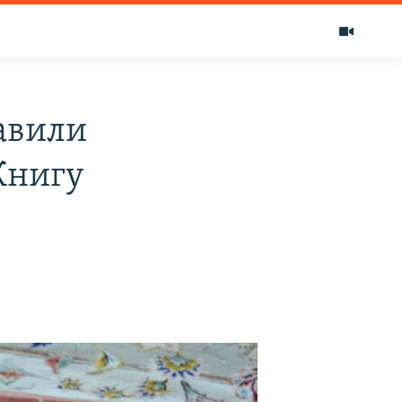
авили
Книгу