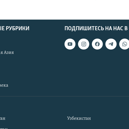
Е РУБРИКИ
ПОДПИШИТЕСЬ НА НАС В
я Азия
века
тан
Узбекистан