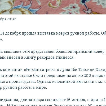
бря 2014г.
-14 декабря прошла выставка ковров ручной работы. О
».
 на выставке был представлен большой иранский ковер
рый внесен в Книгу рекордов Гиннесса.
ь компании «Persian carpets» в Душанбе Тавхиди Хал
 на этой выставке были представлены около 200 ковров
кого производства. Однако изюминкой выставки стал
р ручной работы в мире.
лидманда, длина ковра составляет 16 метров, ширина 1
ь - 160 квадратных метров. Этот ковер ткали 50 челов