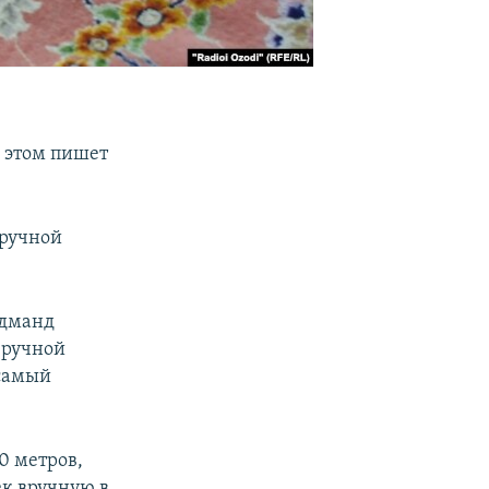
б этом пишет
 ручной
идманд
 ручной
 самый
0 метров,
ек вручную в