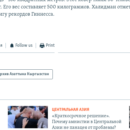
т. Его вес составляет 500 килограммов. Халидман отмет
игу рекордов Гиннесса.
ся
Follow us
Print
рхив Азаттыка Кыргызстан
ЦЕНТРАЛЬНАЯ АЗИЯ
«Краткосрочное решение».
Почему амнистии в Центральной
Азии не панацея от проблемы?