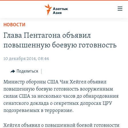
Доступность
ссылок
Вернуться
НОВОСТИ
к
ЦЕНТРАЛЬНАЯ АЗИЯ
Глава Пентагона объявил
основному
НОВОСТИ
КАЗАХСТАН
содержанию
повышенную боевую готовность
ВОЙНА В УКРАИНЕ
Вернутся
КЫРГЫЗСТАН
к
10 декабря 2014, 08:44
НА ДРУГИХ ЯЗЫКАХ
УЗБЕКИСТАН
главной
Поделиться
ТАДЖИКИСТАН
ҚАЗАҚША
навигации
ПОДПИШИТЕСЬ НА НАС В СОЦСЕТЯХ
Вернутся
Министр обороны США Чак Хейгел объявил
КЫРГЫЗЧА
к
повышенную боевую готовность вооруженным
ЎЗБЕКЧА
поиску
силам США за несколько часов до обнародования
ТОҶИКӢ
Все сайты РСЕ/РС
сенатского доклада о секретных допросах ЦРУ
подозреваемых в терроризме.
TÜRKMENÇE
Хейгел объявил о повышенной боевой готовности