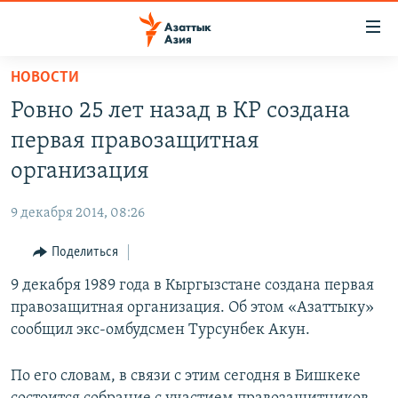
Доступность
ссылок
Вернуться
НОВОСТИ
к
ЦЕНТРАЛЬНАЯ АЗИЯ
Ровно 25 лет назад в КР создана
основному
НОВОСТИ
КАЗАХСТАН
содержанию
первая правозащитная
ВОЙНА В УКРАИНЕ
Вернутся
КЫРГЫЗСТАН
организация
к
НА ДРУГИХ ЯЗЫКАХ
УЗБЕКИСТАН
главной
9 декабря 2014, 08:26
ТАДЖИКИСТАН
ҚАЗАҚША
навигации
ПОДПИШИТЕСЬ НА НАС В СОЦСЕТЯХ
Вернутся
Поделиться
КЫРГЫЗЧА
к
9 декабря 1989 года в Кыргызстане создана первая
ЎЗБЕКЧА
поиску
правозащитная организация. Об этом «Азаттыку»
ТОҶИКӢ
Все сайты РСЕ/РС
сообщил экс-омбудсмен Турсунбек Акун.
TÜRKMENÇE
По его словам, в связи с этим сегодня в Бишкеке