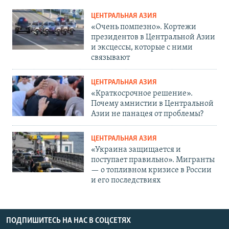
ЦЕНТРАЛЬНАЯ АЗИЯ
«Очень помпезно». Кортежи
президентов в Центральной Азии
и эксцессы, которые с ними
связывают
ЦЕНТРАЛЬНАЯ АЗИЯ
«Краткосрочное решение».
Почему амнистии в Центральной
Азии не панацея от проблемы?
ЦЕНТРАЛЬНАЯ АЗИЯ
«Украина защищается и
поступает правильно». Мигранты
— о топливном кризисе в России
и его последствиях
ПОДПИШИТЕСЬ НА НАС В СОЦСЕТЯХ