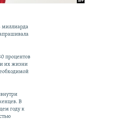
4 миллиарда
запрашивала
80 процентов
 и их жизни
необходимой
 внутри
женцев. В
щем году к
остью