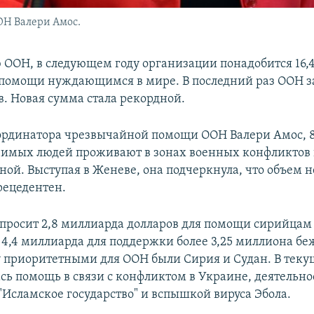
Н Валери Амос.
 ООН, в следующем году организации понадобится 16,
 помощи нуждающимся в мире. В последний раз ООН 
в. Новая сумма стала рекордной.
ординатора чрезвычайной помощи ООН Валери Амос, 
вимых людей проживают в зонах военных конфликтов
ной. Выступая в Женеве, она подчеркнула, что объем 
рецедентен.
просит 2,8 миллиарда долларов для помощи сирийцам
 4,4 миллиарда для поддержки более 3,25 миллиона бе
 приоритетными для ООН были Сирия и Судан. В теку
сь помощь в связи с конфликтом в Украине, деятельн
"Исламское государство" и вспышкой вируса Эбола.