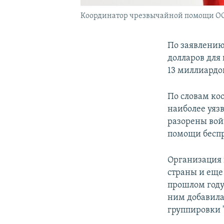
Координатор чрезвычайной помощи ОО
По заявлению
долларов для
13 миллиардо
По словам ко
наиболее уяз
разорены вой
помощи бесп
Организация 
страны и еще
прошлом году
ним добавила
группировки 