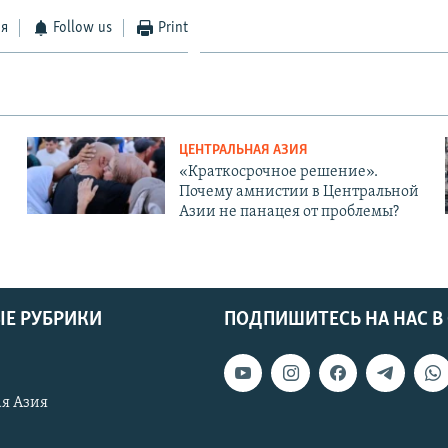
ся
Follow us
Print
ЦЕНТРАЛЬНАЯ АЗИЯ
«Краткосрочное решение».
Почему амнистии в Центральной
Азии не панацея от проблемы?
Е РУБРИКИ
ПОДПИШИТЕСЬ НА НАС В
я Азия