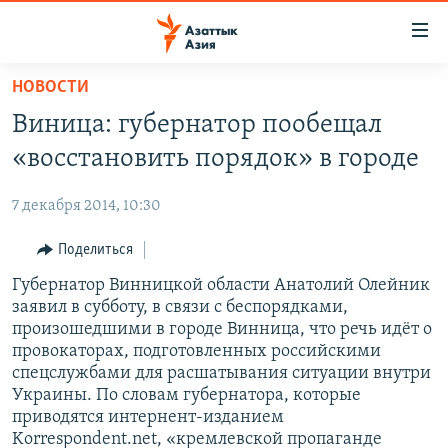
Доступность
ссылок
Вернуться
НОВОСТИ
к
ЦЕНТРАЛЬНАЯ АЗИЯ
Виница: губернатор пообещал
основному
НОВОСТИ
КАЗАХСТАН
содержанию
«восстановить порядок» в городе
ВОЙНА В УКРАИНЕ
Вернутся
КЫРГЫЗСТАН
к
7 декабря 2014, 10:30
НА ДРУГИХ ЯЗЫКАХ
УЗБЕКИСТАН
главной
Поделиться
ТАДЖИКИСТАН
ҚАЗАҚША
навигации
ПОДПИШИТЕСЬ НА НАС В СОЦСЕТЯХ
Вернутся
Губернатор Винницкой области Анатолий Олейник
КЫРГЫЗЧА
к
заявил в субботу, в связи с беспорядками,
ЎЗБЕКЧА
произошедшими в городе Винница, что речь идёт о
поиску
провокаторах, подготовленных российскими
ТОҶИКӢ
Все сайты РСЕ/РС
спецслужбами для расшатывания ситуации внутри
Украины. По словам губернатора, которые
TÜRKMENÇE
приводятся интернент-изданием
Korrespondent.net, «кремлевской пропаганде