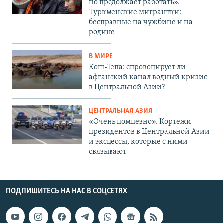
но продолжает работать».
Туркменские мигрантки:
бесправные на чужбине и на
родине
В МИРЕ
Кош-Тепа: спровоцирует ли
афганский канал водный кризис
в Центральной Азии?
ЦЕНТРАЛЬНАЯ АЗИЯ
«Очень помпезно». Кортежи
президентов в Центральной Азии
и эксцессы, которые с ними
связывают
ПОДПИШИТЕСЬ НА НАС В СОЦСЕТЯХ