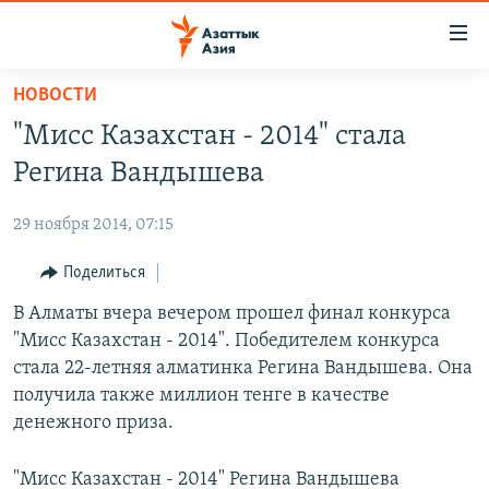
Доступность
ссылок
Вернуться
НОВОСТИ
к
ЦЕНТРАЛЬНАЯ АЗИЯ
"Мисс Казахстан - 2014" стала
основному
НОВОСТИ
КАЗАХСТАН
содержанию
Регина Вандышева
ВОЙНА В УКРАИНЕ
Вернутся
КЫРГЫЗСТАН
к
29 ноября 2014, 07:15
НА ДРУГИХ ЯЗЫКАХ
УЗБЕКИСТАН
главной
Поделиться
ТАДЖИКИСТАН
ҚАЗАҚША
навигации
ПОДПИШИТЕСЬ НА НАС В СОЦСЕТЯХ
Вернутся
В Алматы вчера вечером прошел финал конкурса
КЫРГЫЗЧА
к
"Мисс Казахстан - 2014". Победителем конкурса
ЎЗБЕКЧА
поиску
стала 22-летняя алматинка Регина Вандышева. Она
ТОҶИКӢ
Все сайты РСЕ/РС
получила также миллион тенге в качестве
денежного приза.
TÜRKMENÇE
"Мисс Казахстан - 2014" Регина Вандышева