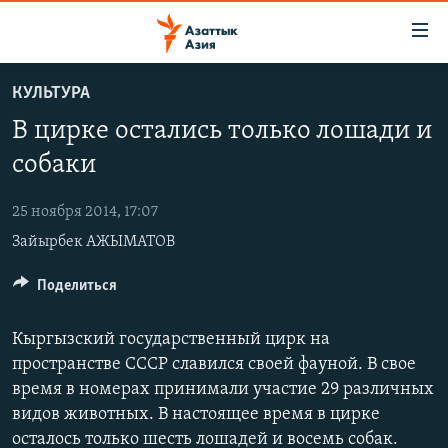
Доступность
ссылок
Вернуться
КУЛЬТУРА
к
ЦЕНТРАЛЬНАЯ АЗИЯ
В цирке остались только лошади и
основному
НОВОСТИ
КАЗАХСТАН
содержанию
собаки
ВОЙНА В УКРАИНЕ
Вернутся
КЫРГЫЗСТАН
к
25 ноября 2014, 17:07
НА ДРУГИХ ЯЗЫКАХ
УЗБЕКИСТАН
главной
Зайырбек АЖЫМАТОВ
ТАДЖИКИСТАН
ҚАЗАҚША
навигации
ПОДПИШИТЕСЬ НА НАС В СОЦСЕТЯХ
Вернутся
Поделиться
КЫРГЫЗЧА
к
ЎЗБЕКЧА
поиску
Кыргызский государственный цирк на
ТОҶИКӢ
Все сайты РСЕ/РС
пространстве СССР славился своей фауной. В свое
время в номерах принимали участие 29 различных
TÜRKMENÇE
видов животных. В настоящее время в цирке
осталось только шесть лошадей и восемь собак.