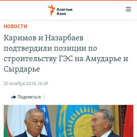
Доступность
ссылок
Вернуться
НОВОСТИ
к
ЦЕНТРАЛЬНАЯ АЗИЯ
Каримов и Назарбаев
основному
НОВОСТИ
КАЗАХСТАН
содержанию
подтвердили позиции по
ВОЙНА В УКРАИНЕ
Вернутся
КЫРГЫЗСТАН
строительству ГЭС на Амударье и
к
НА ДРУГИХ ЯЗЫКАХ
УЗБЕКИСТАН
Сырдарье
главной
ТАДЖИКИСТАН
ҚАЗАҚША
навигации
ПОДПИШИТЕСЬ НА НАС В СОЦСЕТЯХ
25 ноября 2014, 16:18
Вернутся
КЫРГЫЗЧА
к
Поделиться
ЎЗБЕКЧА
поиску
ТОҶИКӢ
Все сайты РСЕ/РС
TÜRKMENÇE