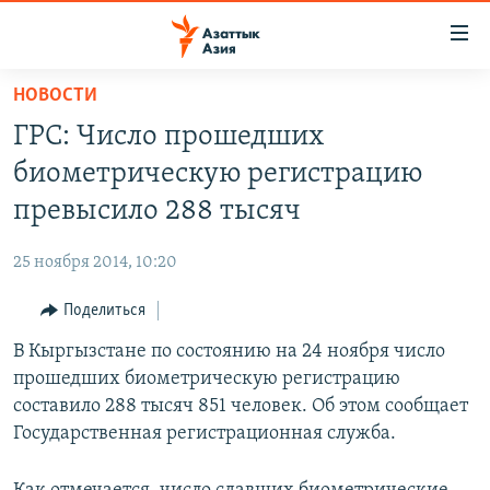
Доступность
ссылок
Вернуться
НОВОСТИ
к
ЦЕНТРАЛЬНАЯ АЗИЯ
ГРС: Число прошедших
основному
НОВОСТИ
КАЗАХСТАН
содержанию
биометрическую регистрацию
ВОЙНА В УКРАИНЕ
Вернутся
КЫРГЫЗСТАН
превысило 288 тысяч
к
НА ДРУГИХ ЯЗЫКАХ
УЗБЕКИСТАН
главной
25 ноября 2014, 10:20
ТАДЖИКИСТАН
ҚАЗАҚША
навигации
ПОДПИШИТЕСЬ НА НАС В СОЦСЕТЯХ
Вернутся
Поделиться
КЫРГЫЗЧА
к
В Кыргызстане по состоянию на 24 ноября число
ЎЗБЕКЧА
поиску
прошедших биометрическую регистрацию
ТОҶИКӢ
Все сайты РСЕ/РС
составило 288 тысяч 851 человек. Об этом сообщает
Государственная регистрационная служба.
TÜRKMENÇE