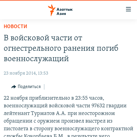
Доступность
ссылок
Вернуться
НОВОСТИ
к
ЦЕНТРАЛЬНАЯ АЗИЯ
В войсковой части от
основному
НОВОСТИ
КАЗАХСТАН
содержанию
огнестрельного ранения погиб
ВОЙНА В УКРАИНЕ
Вернутся
КЫРГЫЗСТАН
военнослужащий
к
НА ДРУГИХ ЯЗЫКАХ
УЗБЕКИСТАН
главной
23 ноября 2014, 13:53
ТАДЖИКИСТАН
ҚАЗАҚША
навигации
ПОДПИШИТЕСЬ НА НАС В СОЦСЕТЯХ
Вернутся
Поделиться
КЫРГЫЗЧА
к
22 ноября приблизительно в 23:55 часов,
ЎЗБЕКЧА
поиску
военнослужащий войсковой части 97632 гвардии
ТОҶИКӢ
Все сайты РСЕ/РС
лейтенант Турматов А.А. при неосторожном
обращении с оружием произвел выстрел из
TÜRKMENÇE
пистолета в сторону военнослужащего контрактной
службы Кочорбаева Б.М., в результате чего