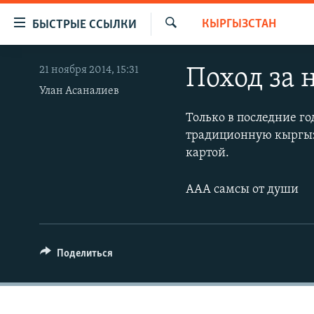
Доступность
КЫРГЫЗСТАН
БЫСТРЫЕ ССЫЛКИ
ссылок
Искать
Вернуться
ЦЕНТРАЛЬНАЯ АЗИЯ
21 ноября 2014, 15:31
Поход за
к
НОВОСТИ
КАЗАХСТАН
основному
Улан Асаналиев
содержанию
ВОЙНА В УКРАИНЕ
КЫРГЫЗСТАН
Только в последние го
Вернутся
традиционную кыргыз
НА ДРУГИХ ЯЗЫКАХ
УЗБЕКИСТАН
к
картой.
главной
ТАДЖИКИСТАН
ҚАЗАҚША
навигации
ААА самсы от души
КЫРГЫЗЧА
Вернутся
к
ЎЗБЕКЧА
поиску
ТОҶИКӢ
Поделиться
TÜRKMENÇE