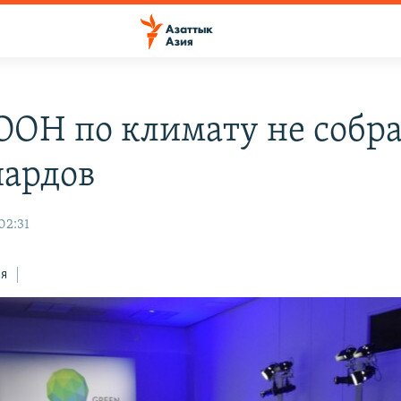
ООН по климату не собра
ардов
02:31
ся