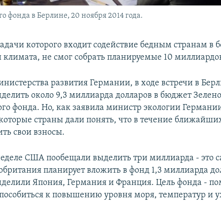
о фонда в Берлине, 20 ноября 2014 года.
задачи которого входит содействие бедным странам в б
климата, не смог собрать планируемые 10 миллиардов
нистерства развития Германии, в ходе встречи в Берл
делить около 9,3 миллиарда долларов в бюджет Зелен
го фонда. Но, как заявила министр экологии Германи
которые страны дали понять, что в течение ближайши
ить свои взносы.
еделе США пообещали выделить три миллиарда - это с
обритания планирует вложить в фонд 1,3 миллиарда до
делили Япония, Германия и Франция. Цель фонда - п
пособиться к повышению уровня моря, температур и