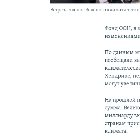
Встреча членов Зеленого климатическог
Фонд ООН, в 
изменениями 
По данным ми
пообещали вы
климатическо
Хендрикс, не
могут увелич
На прошлой н
сумма. Велик
миллиарду вы
странам прис
климата.