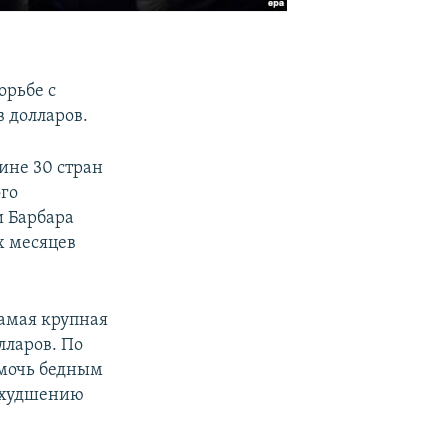
орьбе с
 долларов.
ине 30 стран
ого
и Барбара
х месяцев
амая крупная
лларов. По
омочь бедным
 ухудшению