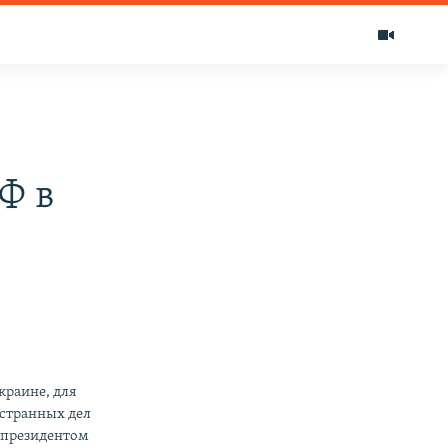
Ф в
краине, для
остранных дел
с президентом