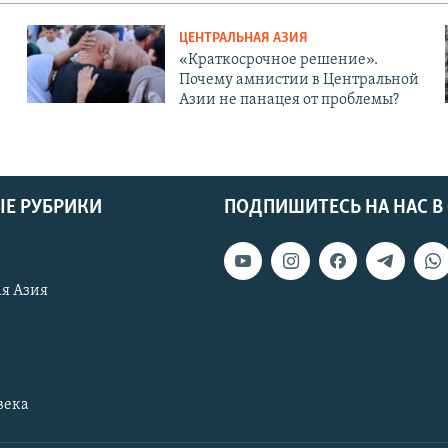
ЦЕНТРАЛЬНАЯ АЗИЯ
«Краткосрочное решение».
Почему амнистии в Центральной
Азии не панацея от проблемы?
Е РУБРИКИ
ПОДПИШИТЕСЬ НА НАС В
я Азия
века