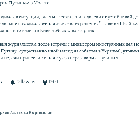
ром Путиным в Москве.
одимся в ситуации, где мы, к сожалению, далеки от устойчивой д
 дальше находимся от политического решения", - сказал Штайнм
одневного визита в Киев и Москву во вторник.
вил журналистам после встречи с министром иностранных дел П
Путину "существенно иной взгляд на события в Украине", уточнив
три недели принесли ли пользу его переговоры с Путиным.
ся
Follow us
Print
рхив Азаттыка Кыргызстан