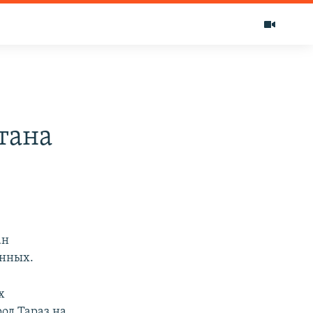
тана
ан
анных.
х
од Тараз на