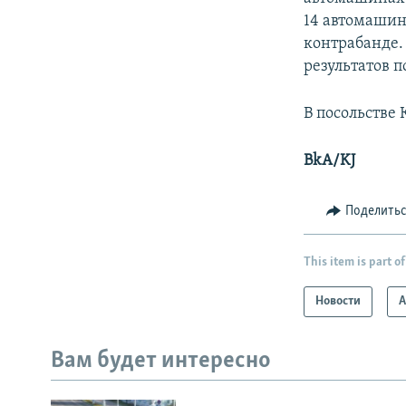
14 автомашин
контрабанде. 
результатов п
В посольстве
BkA/KJ
Поделить
This item is part of
Новости
А
Вам будет интересно