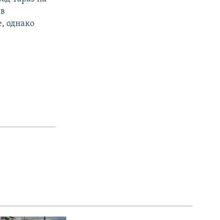
 в
е, однако