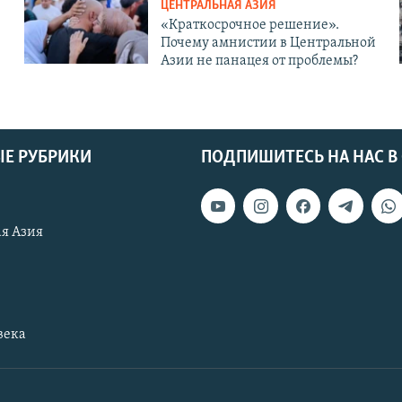
ЦЕНТРАЛЬНАЯ АЗИЯ
«Краткосрочное решение».
Почему амнистии в Центральной
Азии не панацея от проблемы?
Е РУБРИКИ
ПОДПИШИТЕСЬ НА НАС В
я Азия
века