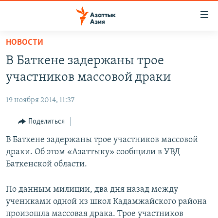
Доступность
ссылок
Вернуться
НОВОСТИ
к
ЦЕНТРАЛЬНАЯ АЗИЯ
В Баткене задержаны трое
основному
НОВОСТИ
КАЗАХСТАН
содержанию
участников массовой драки
ВОЙНА В УКРАИНЕ
Вернутся
КЫРГЫЗСТАН
к
19 ноября 2014, 11:37
НА ДРУГИХ ЯЗЫКАХ
УЗБЕКИСТАН
главной
Поделиться
ТАДЖИКИСТАН
ҚАЗАҚША
навигации
ПОДПИШИТЕСЬ НА НАС В СОЦСЕТЯХ
Вернутся
В Баткене задержаны трое участников массовой
КЫРГЫЗЧА
к
драки. Об этом «Азаттыку» сообщили в УВД
ЎЗБЕКЧА
поиску
Баткенской области.
ТОҶИКӢ
Все сайты РСЕ/РС
По данным милиции, два дня назад между
TÜRKMENÇE
учениками одной из школ Кадамжайского района
произошла массовая драка. Трое участников