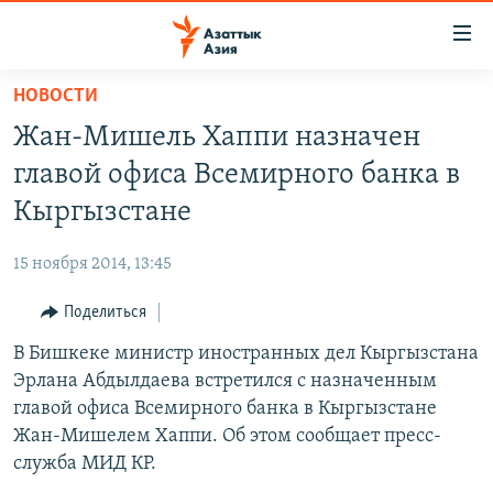
Доступность
ссылок
Вернуться
НОВОСТИ
к
ЦЕНТРАЛЬНАЯ АЗИЯ
Жан-Мишель Хаппи назначен
основному
НОВОСТИ
КАЗАХСТАН
содержанию
главой офиса Всемирного банка в
ВОЙНА В УКРАИНЕ
Вернутся
КЫРГЫЗСТАН
Кыргызстане
к
НА ДРУГИХ ЯЗЫКАХ
УЗБЕКИСТАН
главной
15 ноября 2014, 13:45
ТАДЖИКИСТАН
ҚАЗАҚША
навигации
ПОДПИШИТЕСЬ НА НАС В СОЦСЕТЯХ
Вернутся
Поделиться
КЫРГЫЗЧА
к
В Бишкеке министр иностранных дел Кыргызстана
ЎЗБЕКЧА
поиску
Эрлана Абдылдаева встретился с назначенным
ТОҶИКӢ
Все сайты РСЕ/РС
главой офиса Всемирного банка в Кыргызстане
Жан-Мишелем Хаппи. Об этом сообщает пресс-
TÜRKMENÇE
служба МИД КР.