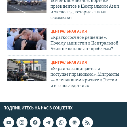
«Очень помпезно». Кортежи
президентов в Центральной Азии
и эксцессы, которые с ними
связывают
ЦЕНТРАЛЬНАЯ АЗИЯ
«Краткосрочное решение».
Почему амнистии в Центральной
Азии не панацея от проблемы?
ЦЕНТРАЛЬНАЯ АЗИЯ
«Украина защищается и
поступает правильно». Мигранты
— о топливном кризисе в России
и его последствиях
ПОДПИШИТЕСЬ НА НАС В СОЦСЕТЯХ