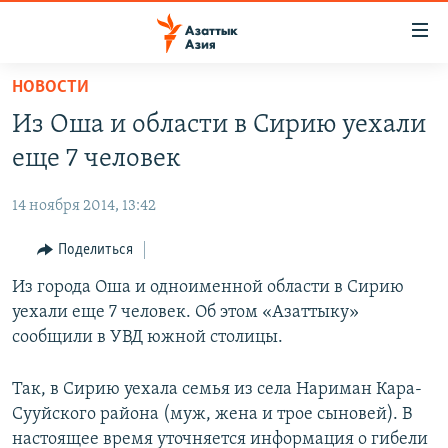
Доступность
ссылок
Вернуться
НОВОСТИ
к
ЦЕНТРАЛЬНАЯ АЗИЯ
Из Оша и области в Сирию уехали
основному
НОВОСТИ
КАЗАХСТАН
содержанию
еще 7 человек
ВОЙНА В УКРАИНЕ
Вернутся
КЫРГЫЗСТАН
к
14 ноября 2014, 13:42
НА ДРУГИХ ЯЗЫКАХ
УЗБЕКИСТАН
главной
Поделиться
ТАДЖИКИСТАН
ҚАЗАҚША
навигации
ПОДПИШИТЕСЬ НА НАС В СОЦСЕТЯХ
Вернутся
Из города Оша и одноименной области в Сирию
КЫРГЫЗЧА
к
уехали еще 7 человек. Об этом «Азаттыку»
ЎЗБЕКЧА
поиску
сообщили в УВД южной столицы.
ТОҶИКӢ
Все сайты РСЕ/РС
Так, в Сирию уехала семья из села Нариман Кара-
TÜRKMENÇE
Сууйского района (муж, жена и трое сыновей). В
настоящее время уточняется информация о гибели