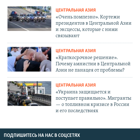
ЦЕНТРАЛЬНАЯ АЗИЯ
«Очень помпезно». Кортежи
президентов в Центральной Азии
и эксцессы, которые с ними
связывают
ЦЕНТРАЛЬНАЯ АЗИЯ
«Краткосрочное решение».
Почему амнистии в Центральной
Азии не панацея от проблемы?
ЦЕНТРАЛЬНАЯ АЗИЯ
«Украина защищается и
поступает правильно». Мигранты
— о топливном кризисе в России
и его последствиях
ПОДПИШИТЕСЬ НА НАС В СОЦСЕТЯХ