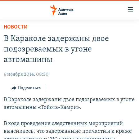
Доступность
ссылок
Вернуться
НОВОСТИ
к
ЦЕНТРАЛЬНАЯ АЗИЯ
В Караколе задержаны двое
основному
НОВОСТИ
КАЗАХСТАН
содержанию
подозреваемых в угоне
ВОЙНА В УКРАИНЕ
Вернутся
КЫРГЫЗСТАН
автомашины
к
НА ДРУГИХ ЯЗЫКАХ
УЗБЕКИСТАН
главной
6 ноября 2014, 08:30
ТАДЖИКИСТАН
ҚАЗАҚША
навигации
ПОДПИШИТЕСЬ НА НАС В СОЦСЕТЯХ
Вернутся
Поделиться
КЫРГЫЗЧА
к
В Караколе задержаны двое подозреваемых в угоне
ЎЗБЕКЧА
поиску
автомашины «Тойота-Камри».
ТОҶИКӢ
Все сайты РСЕ/РС
TÜRKMENÇE
В ходе проведения следственных мероприятий
выяснилось, что задержанные причастны к краже