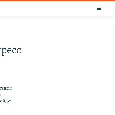
ресс
точные
ы
ройдут