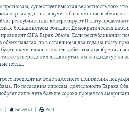
 прогнозам, сушествует высокая вероятность того, что
кой партии удастся получить большинство в обеих пал
ейчас республиканцы контролируют Палату представите
Сенате большинством обладает Демократическая партия
президент США Барак Обама. Если республиканцы по
 обеих палатах, то в оставшиеся два года на посту пре
 будет значительно сложнее добиваться одобрения св
 а также утверждения выдвинутых им кандидатур на в
ные посты.
гресс проходят на фоне заметного понижения популяр
бама. По последним опросам, деятельность Барака Оба
добряет лишь чуть больше сорока процентов американ
ся
Follow us
Print