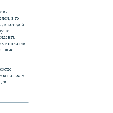
атах
лей, в то
, к которой
лучат
зидента
оих инциатив
ысокие
ности
мы на посту
цев.