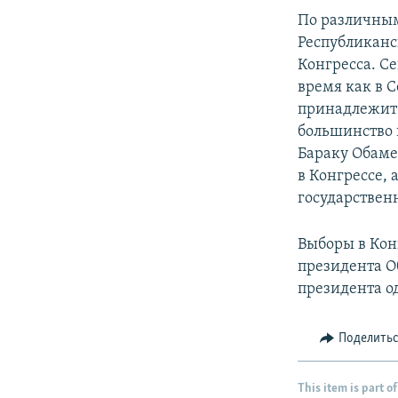
По различным
Республиканс
Конгресса. С
время как в 
принадлежит 
большинство в
Бараку Обаме
в Конгрессе,
государствен
Выборы в Кон
президента О
президента о
Поделить
This item is part of