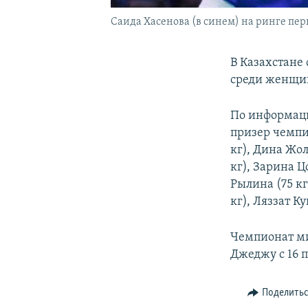
Саида Хасенова (в синем) на ринге перв
В Казахстане
среди женщи
По информаци
призер чемпи
кг), Дина Жол
кг), Зарина Ц
Рылина (75 к
кг), Ляззат Ку
Чемпионат ми
Джеджу с 16 п
Поделить