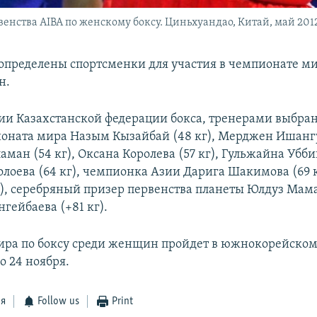
енства AIBA по женскому боксу. Циньхуандао, Китай, май 2012
 определены спортсменки для участия в чемпионате ми
н.
и Казахстанской федерации бокса, тренерами выбра
оната мира Назым Кызайбай (48 кг), Мерджен Ишангу
аман (54 кг), Оксана Королева (57 кг), Гульжайна Убб
олоева (64 кг), чемпионка Азии Дарига Шакимова (69 к
г), серебряный призер первенства планеты Юлдуз Мама
нгейбаева (+81 кг).
ра по боксу среди женщин пройдет в южнокорейском
о 24 ноября.
ся
Follow us
Print