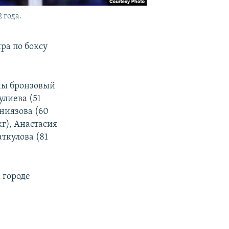
 года.
ра по боксу
ны бронзовый
лиева (51
иниязова (60
г), Анастасия
ткулова (81
 городе