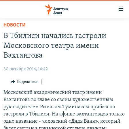
Доступность
ссылок
Вернуться
НОВОСТИ
к
ЦЕНТРАЛЬНАЯ АЗИЯ
В Тбилиси начались гастроли
основному
НОВОСТИ
КАЗАХСТАН
содержанию
Московского театра имени
ВОЙНА В УКРАИНЕ
Вернутся
КЫРГЫЗСТАН
Вахтангова
к
НА ДРУГИХ ЯЗЫКАХ
УЗБЕКИСТАН
главной
30 октября 2014, 16:42
ТАДЖИКИСТАН
ҚАЗАҚША
навигации
ПОДПИШИТЕСЬ НА НАС В СОЦСЕТЯХ
Вернутся
Поделиться
КЫРГЫЗЧА
к
Московский академический театр имени
ЎЗБЕКЧА
поиску
Вахтангова во главе со своим художественным
ТОҶИКӢ
Все сайты РСЕ/РС
руководителем Римасом Туминасом прибыл на
гастроли в Тбилиси. На афише вахтанговцев только
TÜRKMENÇE
одно название - чеховский «Дядя Ваня», который
будет сыгран в грузинской столице дважды: