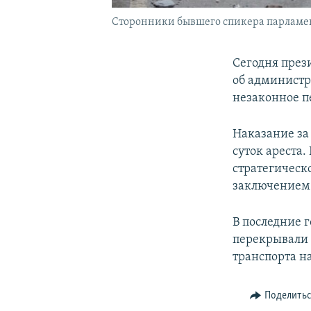
Сторонники бывшего спикера парламент
Сегодня през
об администр
незаконное п
Наказание за
суток ареста
стратегическ
заключением 
В последние 
перекрывали 
транспорта на
Поделить