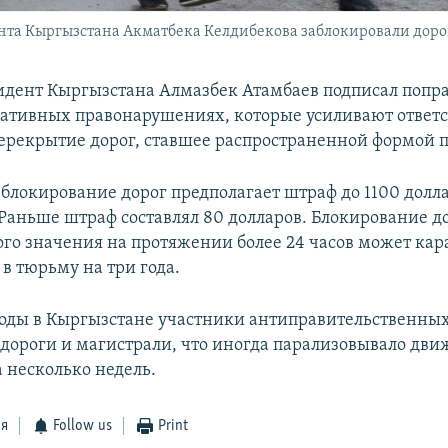
а Кыргызстана Акматбека Келдибекова заблокировали дорогу.
идент Кыргызстана Алмазбек Атамбаев подписал попра
ативных правонарушениях, которые усиливают ответс
ерекрытие дорог, ставшее распространенной формой п
 блокирование дорог предполагает штраф до 1100 долла
. Раньше штраф составлял 80 долларов. Блокирование д
ого значения на протяжении более 24 часов может кар
в тюрьму на три года.
годы в Кыргызстане участники антиправительственных
дороги и магистрали, что иногда парализовывало дв
 несколько недель.
ся
Follow us
Print